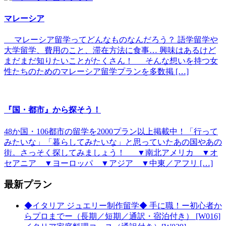
マレーシア
マレーシア留学ってどんなものなんだろう？ 語学留学や
大学留学、費用のこと、滞在方法に食事… 興味はあるけど
まだまだ知りたいことがたくさん！ そんな想いを持つ女
性たちのためのマレーシア留学プランを多数掲 […]
『国・都市』から探そう！
48か国・106都市の留学を2000プラン以上掲載中！「行って
みたいな」「暮らしてみたいな」と思っていたあの国やあの
街。さっそく探してみましょう！ ▼南北アメリカ ▼オ
セアニア ▼ヨーロッパ ▼アジア ▼中東／アフリ […]
最新プラン
◆イタリア ジュエリー制作留学◆ 手に職！ー初心者か
らプロまでー（長期／短期／通訳・宿泊付き） [W016]