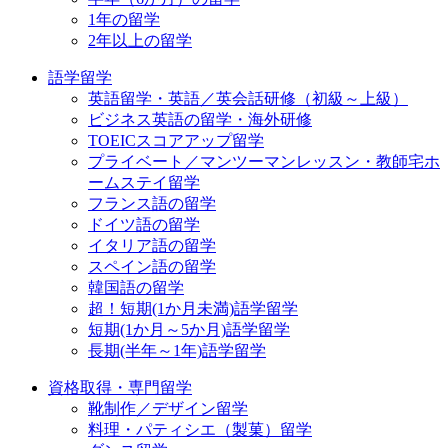
1年の留学
2年以上の留学
語学留学
英語留学・英語／英会話研修（初級～上級）
ビジネス英語の留学・海外研修
TOEICスコアアップ留学
プライベート／マンツーマンレッスン・教師宅ホ
ームステイ留学
フランス語の留学
ドイツ語の留学
イタリア語の留学
スペイン語の留学
韓国語の留学
超！短期(1か月未満)語学留学
短期(1か月～5か月)語学留学
長期(半年～1年)語学留学
資格取得・専門留学
靴制作／デザイン留学
料理・パティシエ（製菓）留学