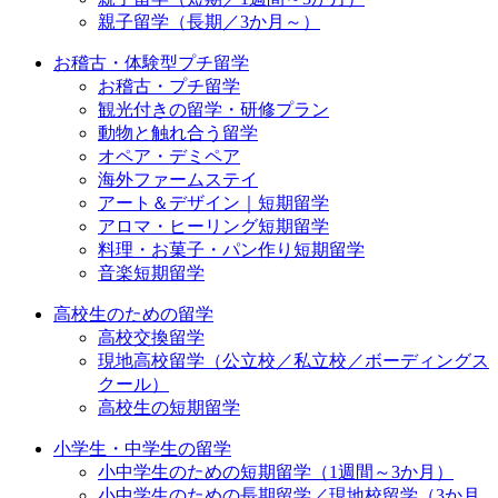
親子留学（長期／3か月～）
お稽古・体験型プチ留学
お稽古・プチ留学
観光付きの留学・研修プラン
動物と触れ合う留学
オペア・デミペア
海外ファームステイ
アート＆デザイン｜短期留学
アロマ・ヒーリング短期留学
料理・お菓子・パン作り短期留学
音楽短期留学
高校生のための留学
高校交換留学
現地高校留学（公立校／私立校／ボーディングス
クール）
高校生の短期留学
小学生・中学生の留学
小中学生のための短期留学（1週間～3か月）
小中学生のための長期留学／現地校留学（3か月