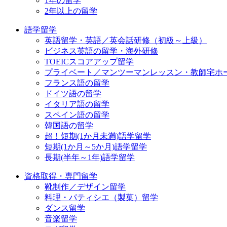
1年の留学
2年以上の留学
語学留学
英語留学・英語／英会話研修（初級～上級）
ビジネス英語の留学・海外研修
TOEICスコアアップ留学
プライベート／マンツーマンレッスン・教師宅ホ
フランス語の留学
ドイツ語の留学
イタリア語の留学
スペイン語の留学
韓国語の留学
超！短期(1か月未満)語学留学
短期(1か月～5か月)語学留学
長期(半年～1年)語学留学
資格取得・専門留学
靴制作／デザイン留学
料理・パティシエ（製菓）留学
ダンス留学
音楽留学