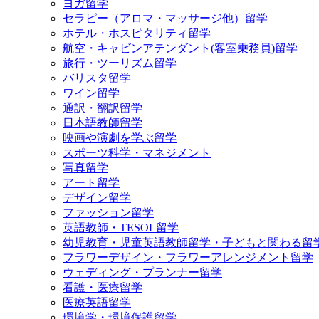
ヨガ留学
セラピー（アロマ・マッサージ他）留学
ホテル・ホスピタリティ留学
航空・キャビンアテンダント(客室乗務員)留学
旅行・ツーリズム留学
バリスタ留学
ワイン留学
通訳・翻訳留学
日本語教師留学
映画や演劇を学ぶ留学
スポーツ科学・マネジメント
写真留学
アート留学
デザイン留学
ファッション留学
英語教師・TESOL留学
幼児教育・児童英語教師留学・子どもと関わる留
フラワーデザイン・フラワーアレンジメント留学
ウェディング・プランナー留学
看護・医療留学
医療英語留学
環境学・環境保護留学