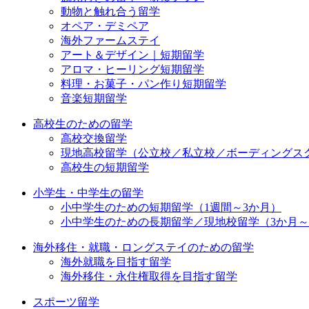
動物と触れ合う留学
オペア・デミペア
海外ファームステイ
アート＆デザイン｜短期留学
アロマ・ヒーリング短期留学
料理・お菓子・パン作り短期留学
音楽短期留学
高校生のための留学
高校交換留学
現地高校留学（公立校／私立校／ボーディングス
高校生の短期留学
小学生・中学生の留学
小中学生のための短期留学（1週間～3か月）
小中学生のための長期留学／現地校留学（3か月
海外移住・就職・ロングステイのための留学
海外就職を目指す留学
海外移住・永住権取得を目指す留学
スポーツ留学