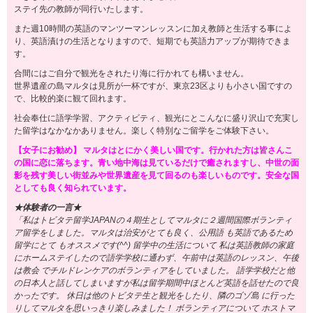
ステイ先の教師が同行いたします。
また週10時間の英語のマンツーマンレッスンに加え教師と生活する事によ
り、英語漬けの生活となりますので、短期でも英語力アップが期待できま
す。
合間にはご自分で観光をされたり海に行かれても構いません。
世界遺産の島マルタは見所が一杯ですが、東京23区よりも小さい国ですの
で、比較的楽に観て回れます。
社会奉仕に語学学習、アクティビティ、観光にとこんなに盛り沢山で充実し
た留学はなかなかありません。楽しく特別なご留学をご体験下さい。
【女子にお勧め】 マルタはとにかく美しい国です。行かれた方は皆さんこ
の国に恋に落ちます。青い地中海は見ているだけで癒されますし、中世の面
影を残す美しい街並みや世界遺産を見て回るのも楽しいものです。安全な国
としても良く知られています。
★体験者の一言★
「私はトビタテ留学JAPANの４期生としてマルタに２週間国際ボランティ
ア留学をしました。マルタは治安がとても良く、公用語 も英語であるため
留学にとて もオススメです(^^) 留学中の生活について 私は英語教師の家庭
にホームステイしたので語学学校に通わず、午前中は英語のレッスン、午後
は教会 でチルドレンケアのボランティアをしていました。 語学学校だと他
の日本人と話してしまいますが私は留学期間中ほとんど英語を話せたので良
かったです。 休日は他のトビタテ生と観光をしたり、隣のゴゾ島 に行った
りしてマルタを思いっきり楽しみました！ ボランティアについて ホストマ