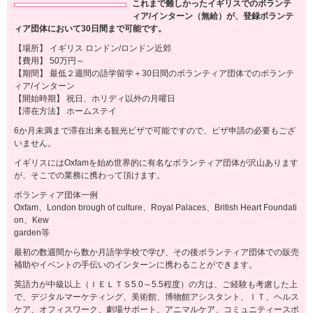
これまで難しかったイギリスでのボランテ
ィア/インターン（無給）が、登録ボランテ
ィア団体において30日間まで可能です。
【場所】 イギリス ロンドン/ロンドン近郊
【費用】 50万円～
【期間】 最低２週間の語学留学＋30日間のボランティア団体でのボランテ
ィア/インターン
【開始時期】 祝日、ホリディ以外の月曜日
【滞在方法】 ホームステイ
6か月未満まで滞在出来る観光ビザで可能ですので、ビザ申請の必要もござ
いません。
イギリスにはOxfamを始め世界的に有名なボランティア団体が沢山あります
が、そこでの業務に携わって頂けます。
ボランティア団体一例
Oxfam、London brough of culture、Royal Palaces、British Heart Foundati
on、Kew
garden等
最初の数週間から数か月語学学校で学び、その後ボランティア団体での販売
補助やイベントの手伝いのインターンに携わることができます。
英語力が中級以上（ＩＥＬＴＳ5.0～5.5程度）の方は、ご経験も考慮した上
で、デジタルマーケティング、美術館、博物館アシスタント、ＩＴ、ヘルス
ケア、オフィスワーク、劇場サポート、アニマルケア、コミュニティースポ