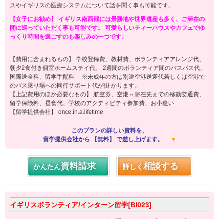
スやイギリスの医療システムについて話を聞く事も可能です。
【女子にお勧め】 イギリス南西部には景勝地や世界遺産も多く、ご滞在の
間に巡っていただく事も可能です。 可愛らしいティーハウスやカフェでゆ
っくり時間を過ごすのも楽しみの一つです。
【費用に含まれるもの】 学校登録費、教材費、ボランティアアレンジ代、
朝夕2食付き個室ホームステイ代、 2週間のボランティア間のバスパス代、
国際送金料、留学手配料 ※未成年の方は別途空港送迎代若しくは空港で
のバス乗り場への同行サポート代が掛 かります。
【上記費用のほか必要なもの】 航空券、空港⇔滞在先までの移動交通費、
留学保険料、昼食代、学校のアクティビティ参加費、お小遣い
【留学提供会社】 once.in.a.lifetime
このプランの詳しい資料を、
留学提供会社から 【無料】 で差し上げます。
▼
資料請求
相談する
かんたん
詳しく
イギリスボランティア/インターン留学[BI023]