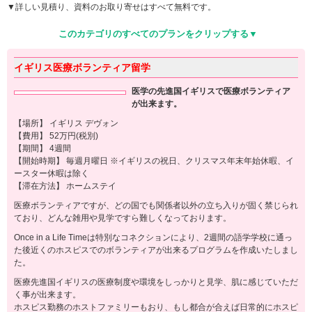
▼詳しい見積り、資料のお取り寄せはすべて無料です。
このカテゴリのすべてのプランをクリップする▼
イギリス医療ボランティア留学
医学の先進国イギリスで医療ボランティア
が出来ます。
【場所】 イギリス デヴォン
【費用】 52万円(税別)
【期間】 4週間
【開始時期】 毎週月曜日 ※イギリスの祝日、クリスマス年末年始休暇、イ
ースター休暇は除く
【滞在方法】 ホームステイ
医療ボランティアですが、どの国でも関係者以外の立ち入りが固く禁じられ
ており、どんな雑用や見学ですら難しくなっております。
Once in a Life Timeは特別なコネクションにより、2週間の語学学校に通っ
た後近くのホスピスでのボランティアが出来るプログラムを作成いたしまし
た。
医療先進国イギリスの医療制度や環境をしっかりと見学、肌に感じていただ
く事が出来ます。
ホスピス勤務のホストファミリーもおり、もし都合が合えば日常的にホスピ