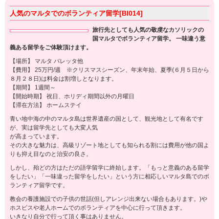
人気のマルタでのボランティア留学[BI014]
旅行先としても人気の敬虔なカソリックの
国マルタでボランティア留学。 一味違う意
義ある留学をご体験頂けます。
【場所】 マルタ バレッタ他
【費用】 25万円/週 ※クリスマスシーズン、年末年始、夏季(６月５日から
８月２８日)は料金は割増しとなります。
【期間】 1週間～
【開始時期】 祝日、ホリディ期間以外の月曜日
【滞在方法】 ホームステイ
青い地中海の中のマルタ島は世界遺産の国として、観光地として有名です
が、実は留学先としても大変人気
が高まっています。
その大きな魅力は、高級リゾート地としても知られる割には費用が他の国よ
りも抑え目なのと治安の良さ。
しかし、殆どの方はただの語学留学に終始します。「もっと意義のある留学
をしたい」「一味違った留学をしたい」という方に相応しいマルタ島でのボ
ランティア留学です。
教会の養護施設での子供の世話(但しアレンジ出来ない場合もあります。)や
ホスピスや老人ホームでのボランティアを中心に行って頂きます。
いきなり自分で行って頂く事はありません。