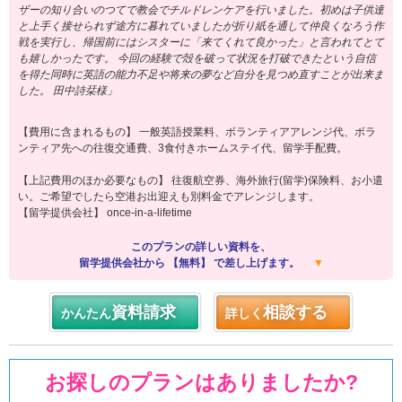
ザーの知り合いのつてで教会でチルドレンケアを行いました。初めは子供達
と上手く接せられず途方に暮れていましたが折り紙を通して仲良くなろう作
戦を実行し、帰国前にはシスターに「来てくれて良かった」と言われてとて
も嬉しかったです。 今回の経験で殻を破って状況を打破できたという自信
を得た同時に英語の能力不足や将来の夢など自分を見つめ直すことが出来ま
した。 田中詩栞様」
【費用に含まれるもの】 一般英語授業料、ボランティアアレンジ代、ボラ
ンティア先への往復交通費、3食付きホームステイ代、留学手配費。
【上記費用のほか必要なもの】 往復航空券、海外旅行(留学)保険料、お小遣
い。ご希望でしたら空港お出迎えも別料金でアレンジします。
【留学提供会社】 once-in-a-lifetime
このプランの詳しい資料を、
留学提供会社から 【無料】 で差し上げます。
▼
資料請求
相談する
かんたん
詳しく
お探しのプランはありましたか?