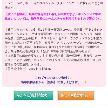
ーツチームのサポート等のスペシャルセクターインターンに携わることが出
来ます。
【女子にお勧め】 短期の場合住まい探しが大変ですが、ボランティア中の
住まいについては、語学学校のホームステイを利用できますので安心です。
【費用に含まれるもの】 週1５時間一般英語コース、登録費、朝夕２食付き
個室ホームステイ、 空港片道送迎代、ボランティア団体アレンジ代、留学
手配費、国際送金手数 料。 ※スペシャルセクターでのアレンジをご希望の
場合は上記に＋4万円（税別） ※夏季、クリスマスシーズン、年末のホーム
ステイ割り増し料金、夜10時から朝5時までに到着の飛行機をご利用の場
合、飛行機の到着が遅れた場合は1時間毎に割増料金が掛かります。
【上記費用のほか必要なもの】 往復の航空券、海外保険料、昼食代、ホー
ムステイ先から学校、ボランティア/インターン先への移動交通費、帰りの
空港までの交通費、お小遣い。
【留学提供会社】 once-in-a-lifetime
このプランの詳しい資料を、
留学提供会社から 【無料】 で差し上げます。
▼
資料請求
相談する
かんたん
詳しく