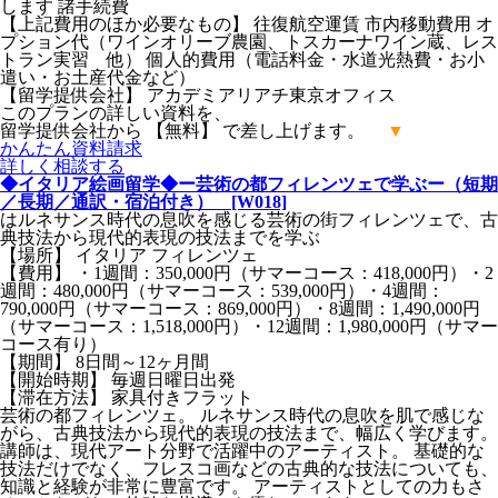
します 諸手続費
【上記費用のほか必要なもの】 往復航空運賃 市内移動費用 オ
プション代（ワインオリーブ農園、トスカーナワイン蔵、レス
トラン実習 他） 個人的費用（電話料金・水道光熱費・お小
遣い・お土産代金など）
【留学提供会社】 アカデミアリアチ東京オフィス
このプランの詳しい資料を、
留学提供会社から 【無料】 で差し上げます。
▼
かんたん
資料請求
詳しく
相談する
◆イタリア絵画留学◆ー芸術の都フィレンツェで学ぶー（短期
／長期／通訳・宿泊付き） [W018]
はルネサンス時代の息吹を感じる芸術の街フィレンツェで、古
典技法から現代的表現の技法までを学ぶ
【場所】 イタリア フィレンツェ
【費用】 ・1週間：350,000円（サマーコース：418,000円）・2
週間：480,000円（サマーコース：539,000円）・4週間：
790,000円（サマーコース：869,000円）・8週間：1,490,000円
（サマーコース：1,518,000円）・12週間：1,980,000円（サマー
コース有り）
【期間】 8日間～12ヶ月間
【開始時期】 毎週日曜日出発
【滞在方法】 家具付きフラット
芸術の都フィレンツェ。 ルネサンス時代の息吹を肌で感じな
がら、古典技法から現代的表現の技法まで、幅広く学びます。
講師は、現代アート分野で活躍中のアーティスト。 基礎的な
技法だけでなく、フレスコ画などの古典的な技法についても、
知識と経験が非常に豊富です。 アーティストとしての力もさ