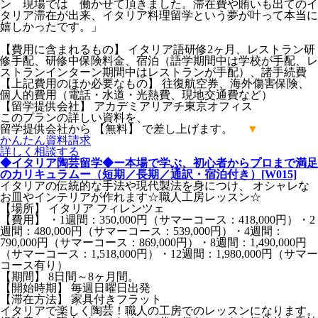
ン 現場では 働かせて頂きました。滞在費や賄いも出てのイ
タリア滞在が出来、イタリア料理留学という夢が叶って本当に
嬉しかったです。」
【費用に含まれるもの】 イタリア語研修2ヶ月、レストラン研
修手配、研修中保険料金、宿泊（語学期間中は学校が手配、レ
ストランインターン期間中はレストランが手配）、諸手続費
【上記費用のほか必要なもの】 往復航空券、海外傷害保険、
個人的費用（電話・水道・光熱費、現地交通費など）
【留学提供会社】 アカデミアリアチ東京オフィス
このプランの詳しい資料を、
留学提供会社から 【無料】 で差し上げます。
▼
かんたん
資料請求
詳しく
相談する
◆イタリア陶芸留学◆ー本場で学ぶ、初心者からプロまで満足
のカリキュラムー（短期／長期／通訳・宿泊付き）[W015]
イタリアの伝統的な手法や現代製法を身につけ、 オシャレな
お皿やインテリアが作れます☆職人工房レッスン☆
【場所】 イタリア フィレンツェ
【費用】 ・1週間：350,000円（サマーコース：418,000円）・2
週間：480,000円（サマーコース：539,000円）・4週間：
790,000円（サマーコース：869,000円）・8週間：1,490,000円
（サマーコース：1,518,000円）・12週間：1,980,000円（サマー
コース有り）
【期間】 8日間～8ヶ月間。
【開始時期】 毎週日曜日出発
【滞在方法】 家具付きフラット
イタリアで楽しく陶芸！職人の工房でのレッスンになります。