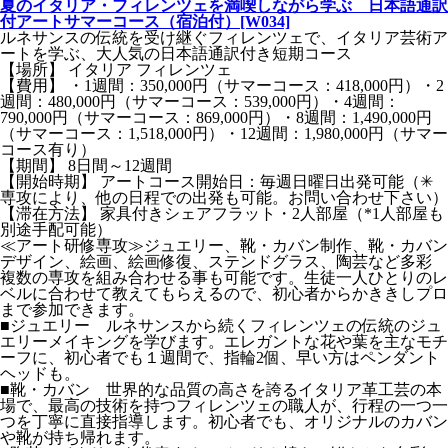
夏のイタリア・フィレンツェを満喫しながら学ぶ 日本語通訳
付アートサマーコース（宿泊付）[W034]
ルネサンスの伝統を受け継ぐフィレンツェで、イタリア芸術ア
ートを学ぶ、大人気の日本語通訳付き短期コース
【場所】 イタリア フィレンツェ
【費用】 ・1週間：350,000円（サマーコース：418,000円）・2
週間：480,000円（サマーコース：539,000円）・4週間：
790,000円（サマーコース：869,000円）・8週間：1,490,000円
（サマーコース：1,518,000円）・12週間：1,980,000円（サマー
コース有り）
【期間】 8日間～12週間
【開始時期】 アートコース開始日：毎週日曜日出発可能（✳︎
専攻により、他の日程での出発も可能。お問い合わせ下さい）
【滞在方法】 家具付きシェアフラット・2人部屋（*1人部屋も
別途手配可能）
≪アート研修専攻≫ジュエリー、靴・カバン制作、靴・カバン
デザイン、絵画、絵画修復、ステンドグラス、陶芸など多彩
複数の専攻を組み合わせる事も可能です。生徒一人ひとりのレ
ベルに合わせて教えてもらえるので、初心者からかききしプロ
まで参加できます。
■ジュエリー ルネサンスから続くフィレンツェの伝統のジュ
エリーメイキングを学びます。エレガントな花や葉を主なモチ
ーフに、初心者でも１週間で、指輪2個、早い方はペンダント
ヘッドも。
■靴・カバン 世界的な品質の高さを誇るイタリア革工芸の本
場で、最高の技術を持つフィレンツェの職人が、行程の一つ一
つを丁寧に直接指導します。初心者でも、オリジナルのカバン
や靴が持ち帰れます。