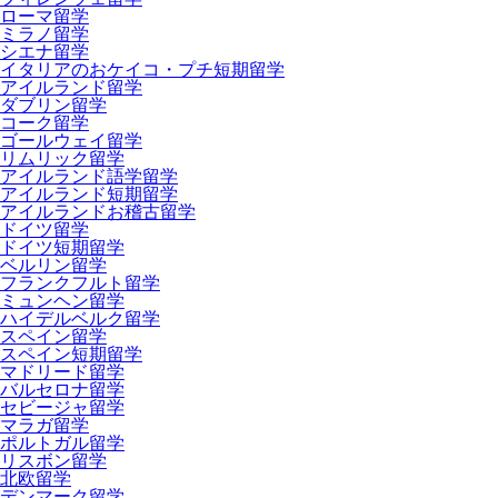
ローマ留学
ミラノ留学
シエナ留学
イタリアのおケイコ・プチ短期留学
アイルランド留学
ダブリン留学
コーク留学
ゴールウェイ留学
リムリック留学
アイルランド語学留学
アイルランド短期留学
アイルランドお稽古留学
ドイツ留学
ドイツ短期留学
ベルリン留学
フランクフルト留学
ミュンヘン留学
ハイデルベルク留学
スペイン留学
スペイン短期留学
マドリード留学
バルセロナ留学
セビージャ留学
マラガ留学
ポルトガル留学
リスボン留学
北欧留学
デンマーク留学