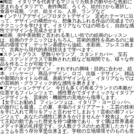
■陶芸 イタリアを代表するマジョリカ焼きの鮮やかな色彩に
恵まれるイタリアで、創作陶芸、ろくろ、絵付けから選択し、
食器や花瓶、ツボ、絵タイル、人形、ランプなど
■インテリアデザイン/プロダクトデザイン 定めたテーマに沿
って、デザインの構想から、想像力あふれる作品の完成までの
テクニックを学びます。イタリアならではの明るく、自由な感
性でデザインを完成させます。
■絵画 街中美術館と言われる美しい街での絵画のレッスン
は、絵画のテクニックはもちろん、芸術的感性を高めるのに最
高の環境です。デッサン基礎から油絵、水彩画、フレスコ画ま
で、古典から現代的表現技法まで学べます。
■ステンドグラス 壁飾りやランプ、スタンドカバー、宝石
箱、ステンドグラスで装飾された鏡など短期間でも、様々な作
品を作ることが可能です。
■グラフィックデザイン それぞれの興味・目的に合わせ、絵
本、パッケージ、商品デザイン、ロゴ、出版・デザイン、雑誌
や新聞のタイトル作成、表紙デザインなど、イタリアならでは
の芸術的・グラフィック的な感性を磨きます。
■ファッションデザイン 今日も多くの有名ブランドの本拠が
位置するフィレンツェで、感性豊かでダイナミックなイタリア
ンデザインを、芸術的・機能性の見地から指導します。
【女子にお勧め】 フィレンツェは、イタリア・ヨーロッパへ
の旅行にも最適。この夏、本場のイタリアアート・工芸の技術
を手に入れて周りをアッと言わせてしまおう！芸術の都フィレ
ンツェで、あなたの感性に磨きをかけませんか？校舎は、かつ
て王妃の館であった歴史を持つ建物であり、すぐ隣は世界遺産
メディチ家の礼拝堂です。少人数クラスのため充実したカリキ
ュラムを思う存分享受出来ます。学校の立地環境そのものも世