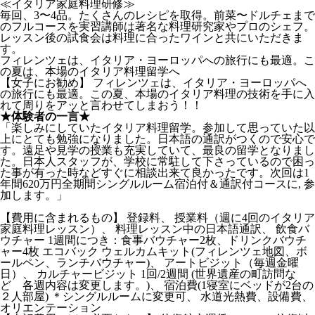
≪イタリア家庭料理研修≫
毎回、3〜4品。たくさんのレシピを取得。前菜〜ドルチェまで
のフルコースを実習講師は著名な料理研究家やプロのシェフ。
レッスン後の試食会は料理に合ったワインと共にいただきま
す。
フィレンツェは、イタリア・ヨーロッパへの旅行にも最適。こ
の夏は、本場のイタリア料理留学へ
【女子にお勧め】 フィレンツェは、イタリア・ヨーロッパへ
の旅行にも最適。この夏、本場のイタリア料理の技術を手に入
れて周りをアッと言わせてしまおう！！
★体験者の一言★
「楽しみにしていたイタリア料理留学。参加して思っていた以
上にとても勉強になりました。日本語の通訳がつくので安心で
す。遠足や見学の授業も充実していて、最良の留学となりまし
た。日本人スタッフが、学校に常駐して下さっているので困っ
た事が有った時などすぐに相談出来て良かったです。次回は1
年間620万円全期間シングルルーム宿泊付＆通訳付コースに, 参
加します。」
【費用に含まれるもの】 登録料、 授業料（週に4回のイタリア
家庭料理レッスン）、 料理レッスン中の日本語通訳、 飲食バ
ウチャー 1週間につき：食事バウチャー2枚、ドリンクバウチ
ャー4枚 エコバック ウェルカムキット(フィレンツェ地図、ボ
ールペン、ランチバウチャー)、 アートビジット（毎週金曜
日）、 カルチャービジット 1回/2週間 (世界遺産の町訪問な
ど 各週内容は変更します。)、 宿泊費(1寝室にベッドが2台の
２人部屋) ＊シングルルームに変更可、 水道光熱費、設備費、
オリエンテーション