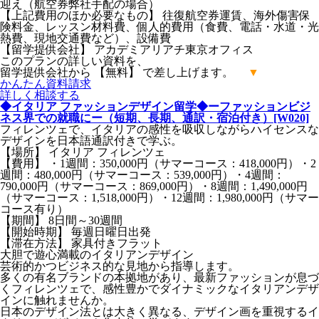
迎え（航空券弊社手配の場合）
【上記費用のほか必要なもの】 往復航空券運賃、海外傷害保
険料金、レッスン材料費、個人的費用（食費、電話・水道・光
熱費、現地交通費など）、設備費
【留学提供会社】 アカデミアリアチ東京オフィス
このプランの詳しい資料を、
留学提供会社から 【無料】 で差し上げます。
▼
かんたん
資料請求
詳しく
相談する
◆イタリア ファッションデザイン留学◆ーファッションビジ
ネス界での就職にー（短期、長期、通訳・宿泊付き）[W020]
フィレンツェで、イタリアの感性を吸収しながらハイセンスな
デザインを日本語通訳付きで学ぶ。
【場所】 イタリア フィレンツェ
【費用】 ・1週間：350,000円（サマーコース：418,000円）・2
週間：480,000円（サマーコース：539,000円）・4週間：
790,000円（サマーコース：869,000円）・8週間：1,490,000円
（サマーコース：1,518,000円）・12週間：1,980,000円（サマー
コース有り）
【期間】 8日間～30週間
【開始時期】 毎週日曜日出発
【滞在方法】 家具付きフラット
大胆で遊心満載のイタリアンデザイン
芸術的かつビジネス的な見地から指導します。
多くの有名ブランドの本拠地があり、最新ファッションが息づ
くフィレンツェで、感性豊かでダイナミックなイタリアンデザ
インに触れませんか。
日本のデザイン法とは大きく異なる、デザイン画を重視するイ