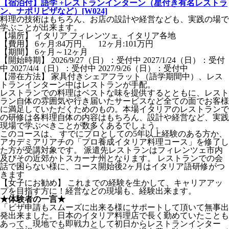
【宿泊付】語学 +レストランインターン（星付き有名レストラ
ン、ナポリピザなど）[W024]
料理の技術はもちろん、お店の設計や経営なども、実践の場で
学ぶことが出来ます。
【場所】 イタリア フィレンツェ、イタリア各地
【費用】 6ヶ月:84万円、 12ヶ月:101万円
【期間】 6ヶ月～12ヶ月
【開始時期】 2026/9/27（日）：受付中 2027/1/24（日）：受付
中 2027/4/4（日）：受付中 2027/9/26（日）：受付中
【滞在方法】 家具付きシェアフラット（語学期間中）、レス
トランインターン中はレストランが手配。
レストランでの料理はベストな味を提供するとともに、レスト
ラン自体の雰囲気や行き届いたサービスなど全ての面でお客様
に満足していただくためのもの。本場イタリアのレストランで
の研修は各料理自体の内容はもちろん、設計や経営など、実践
現場で学ぶべきことが数多くあるでしょう。
このコースは、 すでにプロとしての5年以上経験のある方か、
アカデミアリアチの「プロ養成イタリア料理コース」を修了し
た方が受講対象です。 派遣先レストランはフィレンツェ市内
及びその近郊かトスカーナ州となります。 レストランでの会
話で困らない様に、コース開始後2ヶ月はイタリア語研修がつ
きます
【女子にお勧め】 これまでの経験を生かして、キャリアアッ
プを目指す方に！経営などの現場も、経験出来ます。
★体験者の一言★
「ビザ申請もスムーズに出来る様にサポートして頂いて無事出
発出来ました。日本のイタリア料理店で長く勤めていたことも
あって、現地でも即戦力として初日からレストランインター