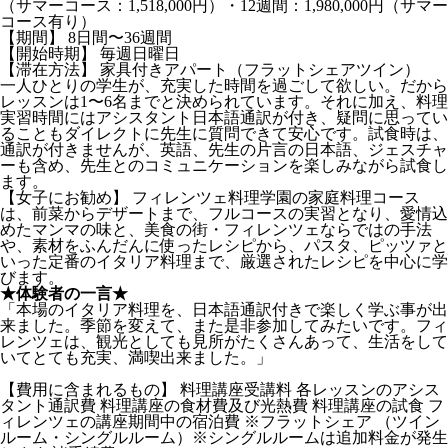
（サマーコース：1,518,000円）・12週間：1,980,000円（サマー
コース有り）
【期間】 8日間〜36週間
【開始時期】 毎週日曜日
【滞在方法】 家具付きアパート（フラットシェアツイン）
一人ひとりの学生が、充実した時間を過ごして欲しい。だから
レッスンは1〜6名までと決められています。それに加え、料理
実習時間にはアシスタント日本語通訳が付き、疑問に思ってい
ることもダイレクトに先生に質問できて安心です。試食時は、
通訳が付きませんが、英語、先生の片言の日本語、ジェスチャ
ーも含め、先生とのコミュニケーションを楽しみながら試食し
ます。
【女子にお勧め】 フィレンツェ料理学園の家庭料理コース
は、前菜からデザートまで、フルコースの実習となり、愛情込
めたマンマの味と、美食の街・フィレンツェならではの手法
や、素材をふんだんに使ったレシピから、パスタ、ピッツァと
いった定番のイタリア料理まで、厳選されたレシピを中心に学
びます。
★体験者の一言★
「本場のイタリア料理を、日本語通訳付きで楽しく学ぶ事が出
来ました。季節を変えて、また是非参加してみたいです。フィ
レンツェは、観光としても見所がたくさんあって、生活をして
いてとても充実、満喫出来ました。」
【費用に含まれるもの】 料理講座受講料 各レッスンのアシス
タント通訳費 料理講座の食材費及び光熱費 料理講座の試食 フ
ィレンツェの講座期間中の宿泊費 ※フラットシェア （ツイン
ルーム・シングルルーム）※シングルルームは追加料金が発生