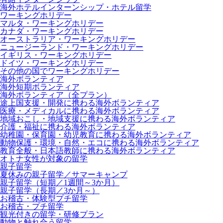
海外ホテルインターンシップ・ホテル留学
ワーキングホリデー
マルタ・ワーキングホリデー
カナダ・ワーキングホリデー
オーストラリア・ワーキングホリデー
ニュージーランド・ワーキングホリデー
イギリス・ワーキングホリデー
ドイツ・ワーキングホリデー
その他の国でワーキングホリデー
海外ボランティア
海外短期ボランティア
海外ボランティア（全プラン）
途上国支援・開発に携わる海外ボランティア
医療・メディカルに携わる海外ボランティア
地域おこし・地域支援に携わる海外ボランティア
介護・福祉に携わる海外ボランティア
幼稚園・保育園・幼児教育に携わる海外ボランティア
動物保護・環境・自然・エコに携わる海外ボランティア
教育全般・日本語教師に携わる海外ボランティア
オトナ女性が対象の留学
親子留学
夏休みの親子留学／サマーキャンプ
親子留学（短期／1週間～3か月）
親子留学（長期／3か月～）
お稽古・体験型プチ留学
お稽古・プチ留学
観光付きの留学・研修プラン
動物と触れ合う留学