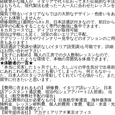
経験豊かな職人が、イタリアで代々伝わってきた伝統的な手法
はもちろん、現代製法も使った一人一人に合わせたレッスンを
します。
陽気で明るいイタリアならではの大胆なデザイン・色使いをあ
なたも体験しませんか。
研修期間は1週間から8ヶ月。日本語通訳付きなので、初日から
語学の心配をすることなく専門の勉強に集中できます。
８カ月コースでは、ディプロマが取得可能
宿泊は学校にも近く、治安の良いエリアに手配。
アグリツ－リズモやワインナリー見学などのオプションのご用
意もあります！
英語通訳で受講や通訳なし(イタリア語受講)も可能です。詳細
はお問い合わせ下さい
【女子にお勧め】 職人の工房での少人数制レッスンなので、
弟子入りしたような環境で、本物の雰囲気を体感できます。
★体験者の一言★
「本当に充実した１ヶ月でした。久しぶりの学生気分で出発前
にあれこれ心配したことも着いてしまったら、何ともなかっ
た。日本人のスタッフが常駐してくれていて心強かった。また
留学に行きたいと思います」
【費用に含まれるもの】 研修費、イタリア語レッスン、日本
語アシスタント通訳費、宿泊代(シェアアパート2人部屋)、 出
迎え（航空券弊社手配の場合）
【上記費用のほか必要なもの】 往復航空券運賃、海外傷害保
険料金、レッスン材料費、個人的費用（食費、電話・水道・光
熱費、現地交通費など）
【留学提供会社】 アカデミアリアチ東京オフィス