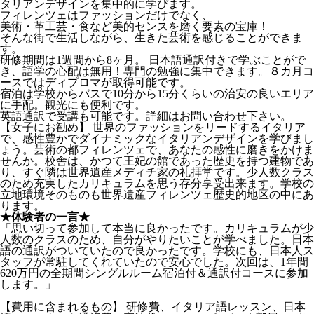
タリアンデザインを集中的に学びます。
フィレンツェはファッションだけでなく、
美術・革工芸・食など美的センスを磨く要素の宝庫！
そんな街で生活しながら、生きた芸術を感じることができま
す。
研修期間は1週間から8ヶ月。 日本語通訳付きで学ぶことがで
き、語学の心配は無用！専門の勉強に集中できます。８カ月コ
ースではディプロマが取得可能です。
宿泊は学校からバスで10分から15分くらいの治安の良いエリア
に手配。観光にも便利です。
英語通訳で受講も可能です。詳細はお問い合わせ下さい。
【女子にお勧め】 世界のファッションをリードするイタリア
で、感性豊かでダイナミックなイタリアンデザインを学びまし
ょう。芸術の都フィレンツェで、あなたの感性に磨きをかけま
せんか。校舎は、かつて王妃の館であった歴史を持つ建物であ
り、すぐ隣は世界遺産メディチ家の礼拝堂です。少人数クラス
のため充実したカリキュラムを思う存分享受出来ます。学校の
立地環境そのものも世界遺産フィレンツェ歴史的地区の中にあ
ります。
★体験者の一言★
「思い切って参加して本当に良かったです。カリキュラムが少
人数のクラスのため、自分がやりたいことが学べました。日本
語の通訳がついていたので良かったです。学校にも、日本人ス
タッフが常駐してくれていたので安心でした。次回は、1年間
620万円の全期間シングルルーム宿泊付＆通訳付コースに参加
します。」
【費用に含まれるもの】 研修費、イタリア語レッスン、日本