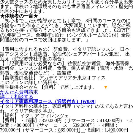
少人数クラスのため充実したカリキュラムを思う存分享受出来
ます。学校の立地環境そのものも世界遺産フィレンツェ歴史的
地区の中にあります。
★体験者の一言★
「初心者でしたが指導がとても丁寧で、8日間のコースなのに
指輪を2つも作ることができ、大変満足しています。記念に残
るものを持って帰ろうという目的も達成できました。620万円
の1年間コース。全期間宿泊付（シングルルーム宿泊付）全期
間通訳付のコースで次回は参加します。」
【費用に含まれるもの】 研修費、イタリア語レッスン、日本
語アシスタント通訳費、宿泊代(シェアアパート2人部屋)、 出
迎え（航空券弊社手配の場合）
【上記費用のほか必要なもの】 往復航空券運賃、海外傷害保
険料金、レッスン材料費、食費、個人的費用（電話・水道・光
熱費、現地交通費など）、設備費
【留学提供会社】 アカデミアリアチ東京オフィス
このプランの詳しい資料を、
留学提供会社から 【無料】 で差し上げます。
▼
かんたん
資料請求
詳しく
相談する
イタリア家庭料理コース（通訳付き）[W039]
イタリア料理の基本は、家庭料理（マンマ）の味であると言わ
れ、イタリア料理を学ぶ。
【場所】 イタリア フィレンツェ
【費用】 ・1週間：350,000円（サマーコース：418,000円）・2
週間：480,000円（サマーコース：539,000円）・4週間：
790,000円（サマーコース：869,000円）・8週間：1,490,000円