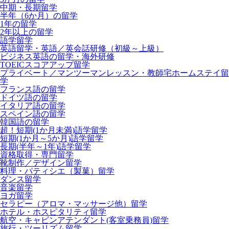
中期・長期留学
半年（6か月）の留学
1年の留学
2年以上の留学
語学留学
英語留学・英語／英会話研修（初級～上級）
ビジネス英語の留学・海外研修
TOEICスコアアップ留学
プライベート／マンツーマンレッスン・教師宅ホームステイ留
学
フランス語の留学
ドイツ語の留学
イタリア語の留学
スペイン語の留学
韓国語の留学
超！短期(1か月未満)語学留学
短期(1か月～5か月)語学留学
長期(半年～1年)語学留学
資格取得・専門留学
靴制作／デザイン留学
料理・パティシエ（製菓）留学
ダンス留学
音楽留学
ヨガ留学
セラピー（アロマ・マッサージ他）留学
ホテル・ホスピタリティ留学
航空・キャビンアテンダント(客室乗務員)留学
旅行・ツーリズム留学