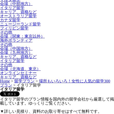
会場（中部地方）
イタリア留学
キャリア、資格など
オーストラリア留学
カナダ留学
ニュージーランド留学
フィリピン留学
その他
会場（関東：東京以外）
海外ボランティア
その他
会場（中国地方）
会場（九州地方）
キャリア、資格など
イタリア留学
その他
会場（北海道、東北）
オンラインセミナー
キャリア、資格など
Home
>
留学プラン
>
場所もいろいろ！女性に人気の留学300
プラン
>
イタリア留学
イタリア留学
イタリア留学のプラン情報を国内外の留学会社から厳選して掲
載しています。ゆっくりご覧ください。
▼詳しい見積り、資料のお取り寄せはすべて無料です。