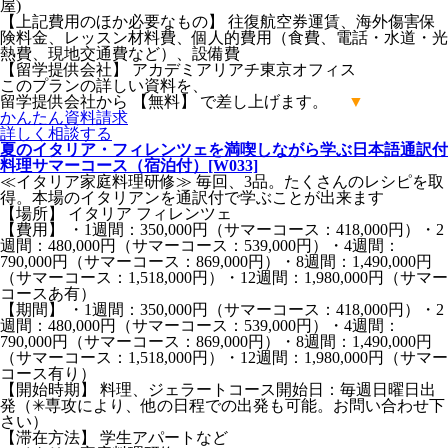
屋)
【上記費用のほか必要なもの】 往復航空券運賃、海外傷害保
険料金、レッスン材料費、個人的費用（食費、電話・水道・光
熱費、現地交通費など）、設備費
【留学提供会社】 アカデミアリアチ東京オフィス
このプランの詳しい資料を、
留学提供会社から 【無料】 で差し上げます。
▼
かんたん
資料請求
詳しく
相談する
夏のイタリア・フィレンツェを満喫しながら学ぶ日本語通訳付
料理サマーコース（宿泊付）[W033]
≪イタリア家庭料理研修≫ 毎回、3品。たくさんのレシピを取
得。本場のイタリアンを通訳付で学ぶことが出来ます
【場所】 イタリア フィレンツェ
【費用】 ・1週間：350,000円（サマーコース：418,000円）・2
週間：480,000円（サマーコース：539,000円）・4週間：
790,000円（サマーコース：869,000円）・8週間：1,490,000円
（サマーコース：1,518,000円）・12週間：1,980,000円（サマー
コースあ有）
【期間】 ・1週間：350,000円（サマーコース：418,000円）・2
週間：480,000円（サマーコース：539,000円）・4週間：
790,000円（サマーコース：869,000円）・8週間：1,490,000円
（サマーコース：1,518,000円）・12週間：1,980,000円（サマー
コース有り）
【開始時期】 料理、ジェラートコース開始日：毎週日曜日出
発（✳︎専攻により、他の日程での出発も可能。お問い合わせ下
さい）
【滞在方法】 学生アパートなど