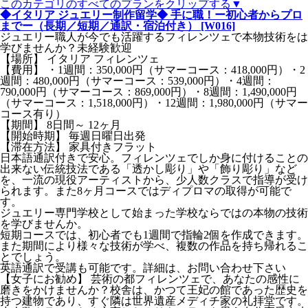
このカテゴリのすべてのプランをクリップする▼
◆イタリア ジュエリー制作留学◆ 手に職！ー初心者からプロ
までー（長期／短期／通訳・宿泊付き） [W016]
ジュエリー職人が今でも活躍するフィレンツェで本物技術をは
学びませんか？未経験歓迎
【場所】 イタリア フィレンツェ
【費用】 ・1週間：350,000円（サマーコース：418,000円）・2
週間：480,000円（サマーコース：539,000円）・4週間：
790,000円（サマーコース：869,000円）・8週間：1,490,000円
（サマーコース：1,518,000円）・12週間：1,980,000円（サマー
コース有り）
【期間】 8日間～ 12ヶ月
【開始時期】 毎週日曜日出発
【滞在方法】 家具付きフラット
日本語通訳付きで安心。フィレンツェでしか身に付けることの
出来ない伝統技法である「透かし彫り」や「飾り彫り」など
を、一流の現役アーティストから、少人数クラスで指導が受け
られます。また8ヶ月コースではディプロマの取得が可能で
す。
ジュエリー専門学校として始まった学校ならではの本物の技術
を学びませんか。
短期コースでは、初心者でも1週間で指輪2個を作成できます。
また期間により様々な技術が学べ、複数の作品を持ち帰れるこ
とでしょう。
英語通訳で受講も可能です。詳細は、お問い合わせ下さい
【女子にお勧め】 芸術の都フィレンツェで、あなたの感性に
磨きをかけませんか？校舎は、かつて王妃の館であった歴史を
持つ建物であり、すぐ隣は世界遺産メディチ家の礼拝堂です。