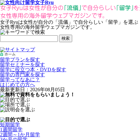
女子Ryuは女性が自分の
「流儀」
で自分らしい
「留学」
を選ぶ
女性専用の海外留学ウェブマガジンです。
検索
留学プランを探す
留学セミナーを探す
留学に役立つ本・DVDを探す
留学の専門家を探す
留学ってなあに？
はじめての方へ
最新更新日：2026年08月05日
短期留学
1週間留学
2週間～1か月留学
3か月の留学