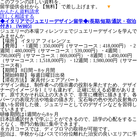
このプランの詳しい資料を、
留学提供会社から 【無料】 で差し上げます。
▼
かんたん
資料請求
詳しく
相談する
◆イタリアでジュエリーデザイン留学◆(長期/短期/通訳・宿泊
付き) [W005]
ジュエリーの本場フィレンツェでジュエリーデザインを学んで
みませんか
【場所】 イタリア フィレンツェ
【費用】 ・1週間：350,000円（サマーコース：418,000円）・2
週間：480,000円（サマーコース：539,000円）・4週間：
790,000円（サマーコース：869,000円）・8週間：1,490,000円
（サマーコース：1,518,000円）・12週間：1,980,000円（サマー
コース有）
【期間】 8日間～8ヶ月間
【開始時期】 毎週日曜日出発
【滞在方法】 家具付シェアアパート
デザイン画は、制作者への指示書の役割を果たすため、デザイ
ナーのイメージを1 ミリも違わず、正確に伝える必要がありま
す。原寸大かそれ以上の大きさで、非常に機密に描きます。各
パーツの表現方法や地金の描き方、宝石毎の色や光の反射角の
違いを習得した後、ジュエリーとしてのデザインなどを習得し
ていきます。
研修期間は1週間から8ヶ月
日本語通訳付きで学ぶことができるので、語学の心配をするこ
となく、専門の勉強に集中できます。
８カ月コースでは、ディプロマの取得が可能です。
宿泊は、学校からはバスで15分位離れた治安の良いエリアに手