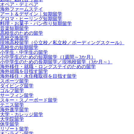
オペア・デミペア
海外ファームステイ
アート＆デザイン｜短期留学
アロマ・ヒーリング短期留学
料理・お菓子・パン作り短期留学
音楽短期留学
高校生のための留学
高校交換留学
現地高校留学（公立校／私立校／ボーディングスクール）
高校生の短期留学
小学生・中学生の留学
小中学生のための短期留学（1週間～3か月）
小中学生のための長期留学／現地校留学（3か月～）
海外移住・就職・ロングステイのための留学
海外就職を目指す留学
海外移住・永住権取得を目指す留学
スポーツ留学
ダイビング留学
ゴルフ留学
サーフィン留学
スキー・スノーボード留学
テニス留学
海外進学留学
大学・カレッジ留学
大学院留学
休学留学
リゾート留学
オンライン留学