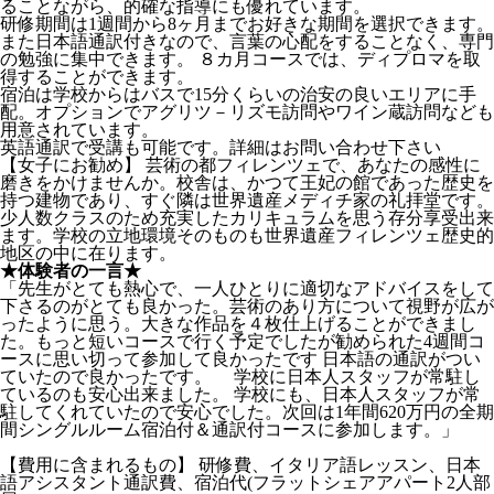
ることながら、的確な指導にも優れています。
研修期間は1週間から8ヶ月までお好きな期間を選択できます。
また日本語通訳付きなので、言葉の心配をすることなく、専門
の勉強に集中できます。 ８カ月コースでは、ディプロマを取
得することができます。
宿泊は学校からはバスで15分くらいの治安の良いエリアに手
配。オプションでアグリツ－リズモ訪問やワイン蔵訪問なども
用意されています。
英語通訳で受講も可能です。詳細はお問い合わせ下さい
【女子にお勧め】 芸術の都フィレンツェで、あなたの感性に
磨きをかけませんか。校舎は、かつて王妃の館であった歴史を
持つ建物であり、すぐ隣は世界遺産メディチ家の礼拝堂です。
少人数クラスのため充実したカリキュラムを思う存分享受出来
ます。学校の立地環境そのものも世界遺産フィレンツェ歴史的
地区の中に在ります。
★体験者の一言★
「先生がとても熱心で、一人ひとりに適切なアドバイスをして
下さるのがとても良かった。芸術のあり方について視野が広が
ったように思う。大きな作品を４枚仕上げることができまし
た。もっと短いコースで行く予定でしたが勧められた4週間コ
ースに思い切って参加して良かったです 日本語の通訳がつい
ていたので良かったです。 学校に日本人スタッフが常駐し
ているのも安心出来ました。 学校にも、日本人スタッフが常
駐してくれていたので安心でした。次回は1年間620万円の全期
間シングルルーム宿泊付＆通訳付コースに参加します。」
【費用に含まれるもの】 研修費、イタリア語レッスン、日本
語アシスタント通訳費、宿泊代(フラットシェアアパート2人部