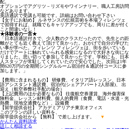
配。
オプションでアグリツ－リズモやワインナリー、職人工房訪問
などあります。
英語通訳で受講も可能です。詳細はお問い合わせ下さい
【女子にお勧め】 ルネサンスの伝統芸術を本場フィレンツェ
で習得すれば、就職でもキャリアアップでも、周りに差が付く
こと間違いなし！
★体験者の一言★
「日本語通訳付きで、少人数のクラスだったので、先生との距
離がとても近く教えて頂けて良かった。おかげで自分の学びた
い事が学べた。フィレンツ フィレンツェは、街を歩いている
だけでアートに触れていられる感覚になるので大好きな街にな
りました。思い切って参加して良かったです。学校にも、日本
人スタッフが常駐してくれていたので安心でした。次回は1年
間620万円の全期間シングルルーム宿泊付＆通訳付コースに参
加します。」
【費用に含まれるもの】 研修費、イタリア語レッスン、日本
語アシスタント通訳費、宿泊代(シェアアパート2人部屋)、 出
迎え（航空券弊社手配の場合）
【上記費用のほか必要なもの】 往復航空券運賃、海外傷害保
険料金、レッスン材料費、個人的費用（食費、電話・水道・光
熱費、現地交通費など）、設備費
【留学提供会社】 アカデミアリアチ東京オフィス
このプランの詳しい資料を、
留学提供会社から 【無料】 で差し上げます。
▼
かんたん
資料請求
詳しく
相談する