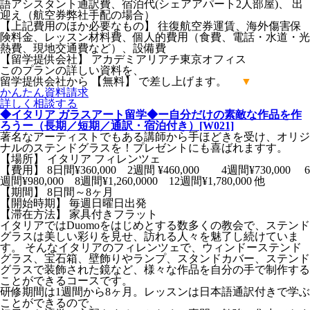
語アシスタント通訳費、宿泊代(シェアアパート2人部屋)、 出
迎え（航空券弊社手配の場合）
【上記費用のほか必要なもの】 往復航空券運賃、海外傷害保
険料金、レッスン材料費、個人的費用（食費、電話・水道・光
熱費、現地交通費など）、設備費
【留学提供会社】 アカデミアリアチ東京オフィス
このプランの詳しい資料を、
留学提供会社から 【無料】 で差し上げます。
▼
かんたん
資料請求
詳しく
相談する
◆イタリア ガラスアート留学◆ー自分だけの素敵な作品を作
ろうー（長期／短期／通訳・宿泊付き）[W021]
著名なアーティストでもある講師から手ほどきを受け、オリジ
ナルのステンドグラスを！プレゼントにも喜ばれますす。
【場所】 イタリア フィレンツェ
【費用】 8日間¥360,000 2週間 ¥460,000 4週間¥730,000 6
週間¥980,000 8週間¥1,260,0000 12週間¥1,780,000 他
【期間】 8日間～8ヶ月
【開始時期】 毎週日曜日出発
【滞在方法】 家具付きフラット
イタリアではDuomoをはじめとする数多くの教会で、ステンド
グラスは美しい彩りを見せ、訪れる人々を魅了し続けていま
す。 そんなイタリアのフィレンツェで、ウィンドーステンド
グラス、宝石箱、壁飾りやランプ、スタンドカバー、ステンド
グラスで装飾された鏡など、様々な作品を自分の手で制作する
ことができるコースです。
研修期間は1週間から8ヶ月。レッスンは日本語通訳付きで学ぶ
ことができるので、