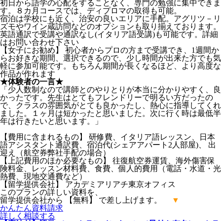
初日から語学の心配をすることなく、専門の勉強に集中できま
す。８カ月コースでは、ディプロマの取得も可能。
宿泊は学校にも近く、治安の良いエリアに手配。アグリツ－リ
ズモやワイン蔵訪問などのオプションも取り揃えております。
英語通訳で受講や通訳なし(イタリア語受講)も可能です。詳細
はお問い合わせ下さい
【女子にお勧め】 初心者からプロの方まで受講でき、1週間か
らお好きな期間、選択できるので、少し時間が出来た方でも気
軽に参加可能です。もちろん期間が長くなるほど、より高度な
作品が作れます
★体験者の一言★
「少人数制なので講師とのやりとりが本当に分かりやすく、良
かったです。先生はとてもフレンドリーで明るい方だったの
で、クラスの雰囲気がとても良かったし、熱心に指導してくれ
ました。１ヶ月は短かったと思いました。次に行く時は最低半
年は行きたいと思います。」
【費用に含まれるもの】 研修費、イタリア語レッスン、日本
語アシスタント通訳費、宿泊代(シェアアパート2人部屋)、 出
迎え（航空券弊社手配の場合）
【上記費用のほか必要なもの】 往復航空券運賃、海外傷害保
険料金、レッスン材料費、食費、個人的費用（電話・水道・光
熱費、現地交通費など）
【留学提供会社】 アカデミアリアチ東京オフィス
このプランの詳しい資料を、
留学提供会社から 【無料】 で差し上げます。
▼
かんたん
資料請求
詳しく
相談する