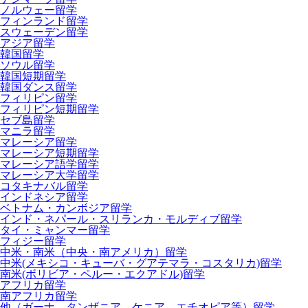
ノルウェー留学
フィンランド留学
スウェーデン留学
アジア留学
韓国留学
ソウル留学
韓国短期留学
韓国ダンス留学
フィリピン留学
フィリピン短期留学
セブ島留学
マニラ留学
マレーシア留学
マレーシア短期留学
マレーシア語学留学
マレーシア大学留学
コタキナバル留学
インドネシア留学
ベトナム・カンボジア留学
インド・ネパール・スリランカ・モルディブ留学
タイ・ミャンマー留学
フィジー留学
中米・南米（中央・南アメリカ）留学
中米(メキシコ・キューバ・グアテマラ・コスタリカ)留学
南米(ボリビア・ペルー・エクアドル)留学
アフリカ留学
南アフリカ留学
他（ガーナ、タンザニア、ケニア、エチオピア等）留学