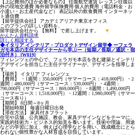
【上記費用のほか必要なもの】 往復航空運賃 レッスン往復以
外の現地交通費 海外留学保険費用 個人的費用（電話料金・お
小遣い・お土産代金など） 表記以外の飲食費用 インターネッ
ト通信費
【留学提供会社】 アカデミアリアチ東京オフィス
このプランの詳しい資料を、
留学提供会社から 【無料】 で差し上げます。
▼
かんたん
資料請求
詳しく
相談する
◆イタリア インテリア・プロダクトデザイン留学◆ ーフェラ
ガモ本店の主任デザイナーから学ぶー（短期／長期／通訳・宿
泊付き） [W019]
フィレンツェの中心で、フェラガモ本店を含む建築とインテリ
アデザインを担当した主任デザイナーが、デザインを指導しま
す。
【場所】 イタリア フィレンツェ
【費用】 ・1週間：350,000円（サマーコース：418,000円）・2
週間：480,000円（サマーコース：539,000円）・4週間：
790,000円（サマーコース：869,000円）・8週間：1,490,000円
（サマーコース：1,518,000円）・12週間：1,980,000円（サマー
コース有り）
【期間】 8日間～8ヶ月
【開始時期】 毎週日曜日出発
【滞在方法】 家具付きフラット
住宅や店舗、公共施設、教会、家具デザインなどをテーマに、
実践的技術力・ビジネス的知見を養います。技術や理論、用途
などの学習に加え、例えば心理学などを用い、既成概念にとら
われない個性豊かな人材育成を目指しています。