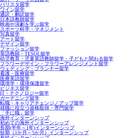
バリスタ留学
ワイン留学
通訳・翻訳留学
日本語教師留学
映画や演劇を学ぶ留学
スポーツ科学・マネジメント
写真留学
アート留学
デザイン留学
ファッション留学
英語教師・TESOL留学
幼児教育・児童英語教師留学・子どもと関わる留学
フラワーデザイン・フラワーアレンジメント留学
ウェディング・プランナー留学
看護・医療留学
医療英語留学
環境学・環境保護留学
ビジネス留学
IT・テクノロジー留学
ガーデニング留学
転職・キャリアチェンジ／アップ留学
就職に役立つ資格取得・専門留学
「手に職」留学
海外インターンシップ
初めての海外インターンシップ
長期(半年～1年)インターンシップ
短期（1か月～5か月）インターンシップ
有給インターンシップ