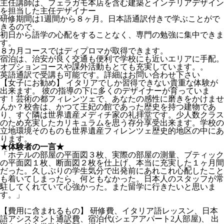
主任講師は、フェラガモ本店を含む建築とインテリアデザイン
を担当した主任デザイナー
研修期間は1週間から８ヶ月。日本語通訳付きで学ぶことがで
きるので、
初日から語学の心配をすることなく、専門の勉強に集中できま
す。
８カ月コースではディプロマが取得できます。
宿泊は、治安が良く交通も便利で学校にも近いエリアに手配。
オプションコースや課外活動もとても充実しています。。
英語通訳で受講も可能です。詳細はお問い合わせ下さい
【女子にお勧め】 イタリアでしか習得できない貴重な体験が
出来ます。 彼の指導の下に多くのデザイナーが育っていま
す！芸術の都フィレンツェで、あなたの感性に磨きをかけませ
んか？校舎は、かつて王妃の館であった歴史を持つ建物であ
り、すぐ隣は世界遺産メディチ家の礼拝堂です。少人数クラス
のため充実したカリキュラムを思う存分享受出来ます。学校の
立地環境そのものも世界遺産フィレンツェ歴史的地区の中にあ
ります。
★体験者の一言★
「ホテルの部屋の平面図３枚、実際の部屋の測量、ブティック
の平面図１枚、断面図２枚を仕上げ、本当に充実した１ヶ月間
だった。久しぶりの学生気分で出発前にあれこれ心配したこと
も着いてしまったら、何ともなかった。日本人のスタッフが常
駐してくれていて心強かった。また留学に行きたいと思いま
す。」
【費用に含まれるもの】 研修費、イタリア語レッスン、日本
語アシスタント通訳費、宿泊代(シェアアパート2人部屋)、 出