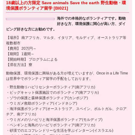
18歳以上の方限定 Save animals Save the earth 野生動物・環
境保護ボランティア留学 [BI021]
海外での本格的なボランティアです。動物
好きな方、環境保護に関心が高い方、ダイ
ビング好きな方にお勧めです。
【場所】 南アフリカ、マルタ、イタリア、モルディブ、オーストラリア等
複数都市
【費用】 20万円～
【期間】 1週間～
【開始時期】 プログラムによる
【滞在方法】 寮
動物保護、環境保護に興味がある方が増えていますが、Once in a Life Time
は世界中でボランティア留学の手配をしております。
・野生動物リハビリセンターボランティア(南アフリカ)
・ビッグキャット保護施設でのボランティア(南アフリカ)
・ゾウの保護と森林保護ボランティア(カンボジア)
・ウミガメ救助ボランティア(インドネシア)
・海洋保護ボランティア(オーストラリア、スペイン、ポルトガル、クロア
チア、南アフリカ)
・ウミガメのリハビリと海洋保護ボランティア(モルディブ)
・ペンギンと海鳥のリハビリボランティア(南アフリカ)
・砂漠でのエコフレンドリーな生活を学ぶインターン(イスラエル)