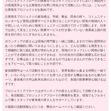
プロジェクトアブロードの医療＆ヘルスケアプロジェクトにおいて病院内で
の現場見学よりも公衆衛生の分野に特化させて活動したい方には、こちらの
公衆衛生プロジェクトがお勧めです。
公衆衛生プロジェクトの参加者は、学校、教会、田舎の村々、コミュニティ
センターなど普段は医療サービスを受けることができない田舎の地域の人々
や貧しい人々のために地域コミュニティに出掛けて行って活動します。日本
では決して見ることのない医療サービスが行き届いていない発展途上国の現
状を目の当たりにするかもしれません。
ボランティアの皆さんは現地の専門家と一緒に活動しますので何か質問等が
あったら積極的に聞いてみるようにしましょう。どんな活動にも熱意をもっ
て積極的に取り組む姿勢が求められます。現地のスタッフといい関係が築く
ことができ信頼を得ることができれば、その分自分の活動の範囲も広がるは
ずです。仕事はあくまでも与えられるものではありませんので自らできるこ
とをアピールして取り組むことが大切です。
参加期間中は一人で活動するのではなく、世界各国から集まる仲間と一緒で
す。いろいろなバックグラウンドを持つ人と交流する機会があるのも魅力の
一つ。参加者の大半は欧米出身の人たちなので、各国の医療事情も聴けるは
ずです。
プロジェクトアブロードはボランティアの皆さんが安心して活動できるよ
う、各活動国にプロジェクトアブロードの事務所を置き、現地でもフルタイ
ムで働くスタッフが参加者の皆さんをサポートしています。
※最新の活動情報などにつき、弊社ホームページもご確認ください。