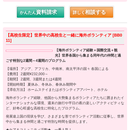
資料請求
相談する
かんたん
詳しく
【高校生限定】世界中の高校生と一緒に海外ボランティア [BB0
11]
【海外ボランティア経験＋国際交流＋観
光】世界各国から集まる同年代の仲間と過
ごす特別な2週間～4週間のプログラム
【場所】 アジア、アフリカ、中南米、南太平洋の国々 各国による
【費用】 2週間¥232,000～
【期間】 2週間、3週間または4週間
【開始時期】 夏休み、冬休み、春休み期間中
【滞在方法】 ホームステイまたはボランティアアパート、ホテル
海外ボランティア経験、他国から大勢集まるボランティアたちに囲まれたイ
ンターナショナルな環境、週末の旅行や平日の夜の楽しいアクティビティな
ど、好奇心旺盛な高校生に特化したプログラム。
発展途上国の現状を学び、さまざまな形でボランティア活動に従事し、世界
中から集まる仲間と過ごす特別な時間を提供します。
★ケア＆コミュニティ活動★ 一番人気！