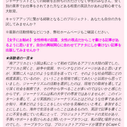
ジャーナリストとしての経験をお持ちの方だけでなく学生のみなさん、全く
別の業界でお仕事をされてきた方などある程度の英語力があれば初心者でも
大歓迎。
キャリアアップに繋がる経験となるこのプロジェクト、あなたも自分の力を
試してみませんか？
※最新の活動情報などにつき、弊社ホームページもご確認ください。
【女子にお勧め】 女性特有の話題、女性の視点だからこそ書ける記事があ
るように思います。自分の興味関心に合わせてアナタにしか書けない記事を
出版してみませんか？
★体験者の一言★
「南アフリカという国は私にとって初めて訪れるアフリカ大陸の国でした。
アフリカと聞くと、紛争や貧困、サバンナなどのイメージがあると思います
が、実際に人々はどのような生活を送っていて、そのような社会問題にどの
程度直面しているのか、ということを現地で感じてみたいと以前から思って
いました。ジャーナリズムの活動を選択したのは、現地での取材を通してよ
り深く社会を観察でき、その中から学べることが多いのではないかと感じた
からです。ジャーナリズムは私の大学での専攻ではありませんが、このイン
ターンを通して、より実践的にジャーナリズムとはどのような仕事であるの
か知り、将来どのようなことをしたいのかを見極めたいと考え、参加するこ
とにしました。海外で生活を送ったことはあるものの、英語で記事を書くこ
とに不安を感じていた私にとって、プロジェクトアブロードの支社があり、
手厚いサポートを受けられると聞いたケープタウンは、私の望む場所そのも
のでした。 ケープタウンでは、プロジェクトアブロードが運営するCape C