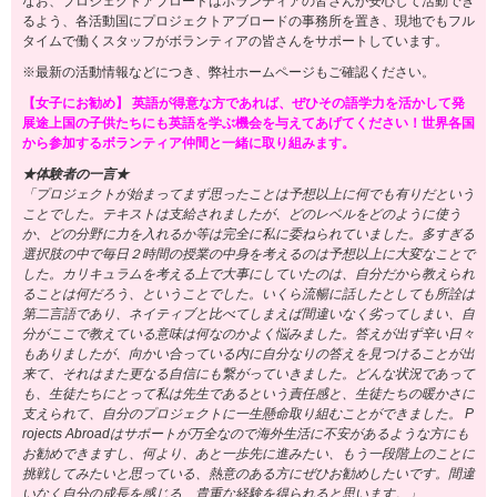
なお、プロジェクトアブロードはボランティアの皆さんが安心して活動でき
るよう、各活動国にプロジェクトアブロードの事務所を置き、現地でもフル
タイムで働くスタッフがボランティアの皆さんをサポートしています。
※最新の活動情報などにつき、弊社ホームページもご確認ください。
【女子にお勧め】 英語が得意な方であれば、ぜひその語学力を活かして発
展途上国の子供たちにも英語を学ぶ機会を与えてあげてください！世界各国
から参加するボランティア仲間と一緒に取り組みます。
★体験者の一言★
「プロジェクトが始まってまず思ったことは予想以上に何でも有りだという
ことでした。テキストは支給されましたが、どのレベルをどのように使う
か、どの分野に力を入れるか等は完全に私に委ねられていました。多すぎる
選択肢の中で毎日２時間の授業の中身を考えるのは予想以上に大変なことで
した。カリキュラムを考える上で大事にしていたのは、自分だから教えられ
ることは何だろう、ということでした。いくら流暢に話したとしても所詮は
第二言語であり、ネイティブと比べてしまえば間違いなく劣ってしまい、自
分がここで教えている意味は何なのかよく悩みました。答えが出ず辛い日々
もありましたが、向かい合っている内に自分なりの答えを見つけることが出
来て、それはまた更なる自信にも繋がっていきました。どんな状況であって
も、生徒たちにとって私は先生であるという責任感と、生徒たちの暖かさに
支えられて、自分のプロジェクトに一生懸命取り組むことができました。 P
rojects Abroadはサポートが万全なので海外生活に不安があるような方にも
お勧めできますし、何より、あと一歩先に進みたい、もう一段階上のことに
挑戦してみたいと思っている、熱意のある方にぜひお勧めしたいです。間違
いなく自分の成長を感じる、貴重な経験を得られると思います。」