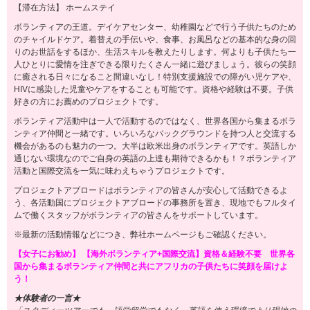
【滞在方法】 ホームステイ
ボランティアの王道。デイケアセンター、幼稚園などで行う子供たちのため
のチャイルドケア。着替えの手伝いや、食事、お風呂などの基本的な身の回
りのお世話をするほか、生活スキルを教えたりします。何よりも子供たち一
人ひとりに愛情を注ぎできる限りたくさん一緒に遊びましょう。彼らの笑顔
に癒される日々になること間違いなし！特別支援施設での障がい児ケアや、
HIVに感染した児童やケアをすることも可能です。資格や経験は不要。子供
好きの方にお薦めのプロジェクトです。
ボランティア活動中は一人で活動するのではなく、世界各国から集まるボラ
ンティア仲間と一緒です。いろいろなバックグラウンドを持つ人と交流する
機会があるのも魅力の一つ。大半は欧米出身のボランティアです。英語しか
通じない環境なのでご自身の英語の上達も期待できるかも！？ボランティア
活動と国際交流を一気に味わえちゃうプロジェクトです。
プロジェクトアブロードはボランティアの皆さんが安心して活動できるよ
う、各活動国にプロジェクトアブロードの事務所を置き、現地でもフルタイ
ムで働くスタッフがボランティアの皆さんをサポートしています。
※最新の活動情報などにつき、弊社ホームページもご確認ください。
【女子にお勧め】 【海外ボランティア+国際交流】資格＆経験不要 世界各
国から集まるボランティア仲間と共にアフリカの子供たちに笑顔を届けよ
う！
★体験者の一言★