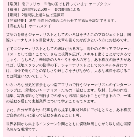
【場所】 南アフリカ ※他の国でも行っています ケープタウン
【費用】 2週間¥362,500～ 参加期間による
【期間】 2週間以上週単位で選択可
【開始時期】 通年 ※自分の都合に合わせて開始日を設定できます。
【滞在方法】 ホームステイ
英語力を磨きジャーナリストとしてのいろはを学ぶこのプロジェクトは、国
際ジャーナリストを目指す方、文章を書くのが好きという方にお勧めです。
すでにジャーナリストとしての経験がある方は、海外のメディアでジャーナ
リストとして働くことで、さらに視野を広げ、スキルも磨くことができるで
しょう。もちろん、未経験の大学生や社会人の方も、ある程度の語学力があ
れば、現地スタッフの指導の下、ジャーナリストとしてのスキルを身につ
け、海外で働くことの楽しさや難しさを学びながら、大きな成長を感じるこ
とは間違いないでしょう。
いろいろな歴史的背景をもつ南アフリカで行うジャーナリズムのインターン
シップは、現地のジャーナリストたちの下活動します。取材、記事の作成、
編集、写真撮影など刊行までの様々な過程に携わることができるので、一連
の活動を通して出版業界について学ぶこともできます。
また、自分が書きたい記事を自ら提案し取材対象にアポをとりと、ある程度
ご自身の想いに沿って活動を進めることも可。
世界各国から集まるインターン仲間とともに切磋琢磨しながら取り組む国際
色豊かな現場です。