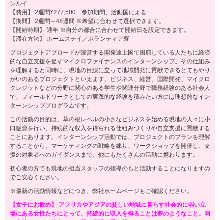
ンルイ
【費用】 2週間¥277,500 参加期間、活動国による
【期間】 2週間～48週間 ※希望に合わせて選択できます。
【開始時期】 通年 ※自分の都合に合わせて開始日を設定できます。
【滞在方法】 ホームステイ／ボランティア寮
プロジェクトアブロードが運営する開発途上国で困窮している人たちに経済
的な自立支援を促すマイクロファイナンスのインターンシップ。その仕組み
を理解すると同時に、現地の目線に立って地域開発に貢献できるとてもやり
がいのあるプロジェクトといえます。ビジネス、経営、国際開発、マイクロ
クレジットなどの分野に関心のある学生や関連分野で職務経験のある社会人
で、フィールドワークとしての実践的な経験を積みたい方には理想的なイン
ターンシッププログラムです。
この活動の目的は、草の根レベルの小さなビジネスを始める現地の人々に小
口融資を行い、持続的な収入を得られる仕組みづくりや自立支援に貢献する
ことにあります。インターンシップ活動では、プロジェクトのプランを理解
することから、マーケティングの戦略を練り、ワークショップを開催し、支
援の対象者へのガイダンスまで、他にもたくさんの活動に携わります。
初心者の方でも現地の担当スタッフの指導のもと活動することになりますの
でご安心ください。
※最新の活動情報などにつき、弊社ホームページもご確認ください。
【女子にお勧め】 アフリカやアジアの貧しい地域に暮らす社会的に弱い立
場にある女性たちにとって、持続的に収入を得ることは夢のようなこと。同