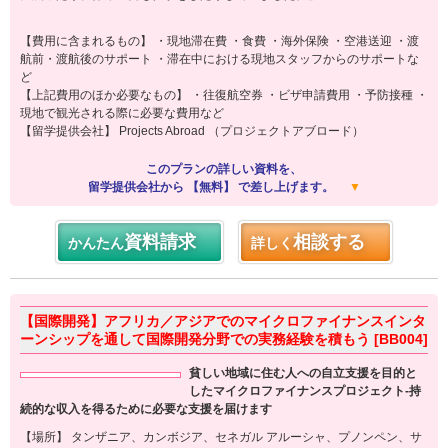
【費用に含まれるもの】 ・現地滞在費 ・食費 ・海外保険 ・空港送迎 ・渡
航前・渡航後のサポート ・滞在中における現地スタッフからのサポートな
ど
【上記費用のほか必要なもの】 ・往復航空券 ・ビザ申請費用 ・予防接種 ・
現地で観光される際に必要な費用など
【留学提供会社】 Projects Abroad （プロジェクトアブロード）
このプランの詳しい資料を、
留学提供会社から 【無料】 で差し上げます。
▼
資料請求
相談する
かんたん
詳しく
【国際開発】アフリカ／アジアでのマイクロファイナンスインタ
ーンシップを通して国際開発分野での実務経験を積もう [BB004]
貧しい地域に住む人への自立支援を目的と
したマイクロファイナンスプロジェクト-持
続的な収入を得るために必要な支援を届けます
【場所】 タンザニア、カンボジア、セネガル アルーシャ、プノンペン、サ