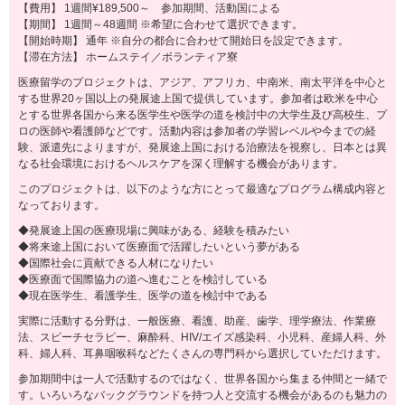
【費用】 1週間¥189,500～ 参加期間、活動国による
【期間】 1週間～48週間 ※希望に合わせて選択できます。
【開始時期】 通年 ※自分の都合に合わせて開始日を設定できます。
【滞在方法】 ホームステイ／ボランティア寮
医療留学のプロジェクトは、アジア、アフリカ、中南米、南太平洋を中心と
する世界20ヶ国以上の発展途上国で提供しています。参加者は欧米を中心
とする世界各国から来る医学生や医学の道を検討中の大学生及び高校生、プ
ロの医師や看護師などです。活動内容は参加者の学習レベルや今までの経
験、派遣先によりますが、発展途上国における治療法を視察し、日本とは異
なる社会環境におけるヘルスケアを深く理解する機会があります。
このプロジェクトは、以下のような方にとって最適なプログラム構成内容と
なっております。
◆発展途上国の医療現場に興味がある、経験を積みたい
◆将来途上国において医療面で活躍したいという夢がある
◆国際社会に貢献できる人材になりたい
◆医療面で国際協力の道へ進むことを検討している
◆現在医学生、看護学生、医学の道を検討中である
実際に活動する分野は、一般医療、看護、助産、歯学、理学療法、作業療
法、スピーチセラピー、麻酔科、HIV/エイズ感染科、小児科、産婦人科、外
科、婦人科、耳鼻咽喉科などたくさんの専門科から選択していただけます。
参加期間中は一人で活動するのではなく、世界各国から集まる仲間と一緒で
す。いろいろなバックグラウンドを持つ人と交流する機会があるのも魅力の