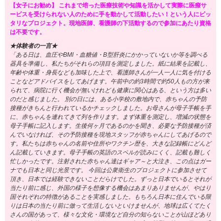
【女子にお勧め】 これまで培った医療技術や知識を活かして実際に医療サ
ービスを受けられない人のために手を動かして活動したい！という人にピッ
タリなプロジェクト。現地医師、看護師の下活動するので参加にあたり資格
は不要です。
★体験者の一言★
「ある日は、血圧やBMI・血糖値・B型肝炎にかかっていないか等を調べる
器具を準備し、私たちがそれらの項目を測定しました。紙に結果を記載し、
年齢や体重・身長なども加味した上で、看護師さんが一人一人に気を付ける
ことなどアドバイスをしてあげます。午前中の約3時間で約50人もの方が来
られて、病院に行く機会が無いけれども健康に関心はある、という方は多い
のだと感じました。 別の日には、ある小学校の敷地内で、赤ちゃんの予防
接種がきちんと行われているかチェックしました。お母さんが母子手帳を手
に、赤ちゃんを連れてきて列を作ります。まず体重を測定し、増減の状態を
母子手帳に記入します。生後何ヶ月であるのかを聞き、必要な予防接種が済
んでいなければ、その予防接種を現地スタッフが赤ちゃんにしてあげるので
す。私たちは赤ちゃんの名前や住所やワクチン歴を、大きな記録帳にどんど
ん記載していきます。母子手帳の英語のスペルが読みにくく、記載も難しく
忙しかったです。注射された赤ちゃん達はギャア～と大泣き、この点はガー
ナでも日本と同じ光景です。 今回は公衆衛生のプロジェクトに参加させて
頂き、日本では経験できないことだらけでした。ずっと日本でいるとそれが
当たり前に感じ、外国の様子を想像する機会はあまりありませんが、やはり
国それぞれの特徴があることを実感しました。もちろん日本に住んでいる限
りは日本の当たり前に倣って生活しないといけませんが、地球は広くてたく
さんの国があって、様々な文化・環境など自分の知らないことが山ほどあり