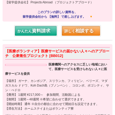
【留学提供会社】 Projects Abroad （プロジェクトアブロード）
このプランの詳しい資料を、
留学提供会社から 【無料】 で差し上げます。
▼
資料請求
相談する
かんたん
詳しく
【医療ボランティア】医療サービスの届かない人々へのアプロー
チ 公衆衛生プロジェクト [BB012]
医療機関へのアクセスに乏しい地域におい
て、医療サービスを受けられない人々に医
療サービスを提供
【場所】 ガーナ、カンボジア、スリランカ、フィリピン、ベリーズ、マダ
ガスカル ドドワ、Koh Dach島（プノンペン）、コロンボ、ボゴシティ、サ
ン・ぺドロ
【費用】 1週間 ¥217,000～ 参加期間、活動国による
【期間】 1週間～48週間 ※希望に合わせて選択できます。
【開始時期】 通年 ※自分の都合に合わせて開始日を設定できます。
【滞在方法】 ホームステイまたはボランティア寮