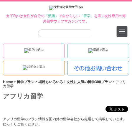
女子Ryuは女性が自分の
「流儀」
で自分らしい
「留学」
を選ぶ女性専用の海
外留学ウェブマガジンです。
Home
>
留学プラン
>
場所もいろいろ！女性に人気の留学300プラン
>
アフリ
カ留学
アフリカ留学
アフリカ留学のプラン情報を国内外の留学会社から厳選して掲載しています。
ゆっくりご覧ください。