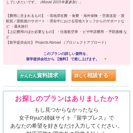
していきたいです。（Mizuki 2015年夏参加）」
【費用に含まれるもの】 ・現地滞在費 ・食費 ・海外保険 ・空港送迎 ・渡
航前／渡航後のサポート ・滞在中における現地スタッフからのサポートな
ど ・週末旅行
【上記費用のほか必要なもの】 ・往復航空券 ・ビザ申請費用 ・予防接種 な
ど
【留学提供会社】 Projects Abroad （プロジェクトアブロード）
このプランの詳しい資料を、
留学提供会社から 【無料】 で差し上げます。
▼
資料請求
相談する
かんたん
詳しく
お探しのプランはありましたか?
もし見つからなかったなら
女子Ryuの姉妹サイト『留学プレス』で
あなたの希望を好きなだけ入力してください。