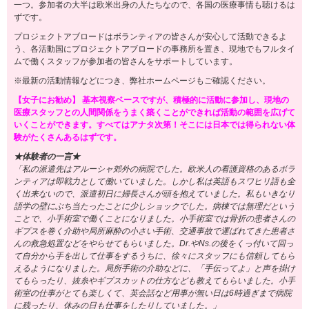
一つ。参加者の大半は欧米出身の人たちなので、各国の医療事情も聴けるは
ずです。
プロジェクトアブロードはボランティアの皆さんが安心して活動できるよ
う、各活動国にプロジェクトアブロードの事務所を置き、現地でもフルタイ
ムで働くスタッフが参加者の皆さんをサポートしています。
※最新の活動情報などにつき、弊社ホームページもご確認ください。
【女子にお勧め】 基本視察ベースですが、積極的に活動に参加し、現地の
医療スタッフとの人間関係をうまく築くことができれば活動の範囲を広げて
いくことができます。すべてはアナタ次第！そこには日本では得られない体
験がたくさんあるはずです。
★体験者の一言★
「私の派遣先はアルーシャ郊外の病院でした。欧米人の看護資格のあるボラ
ンティアは即戦力として働いていました。しかし私は英語もスワヒリ語も全
く出来ないので、派遣初日に婦長さんが頭を抱えていました。私もいきなり
語学の壁にぶち当たったことに少しショックでした。病棟では無理だという
ことで、小手術室で働くことになりました。小手術室では骨折の患者さんの
ギプスを巻く介助や局所麻酔の小さい手術、交通事故で運ばれてきた患者さ
んの救急処置などをやらせてもらいました。Dr.やNs.の後をくっ付いて回っ
て自分から手を出して仕事をするうちに、徐々にスタッフにも信頼してもら
えるようになりました。局所手術の介助などに、「手伝ってよ」と声を掛け
てもらったり、抜糸やギプスカットの仕方なども教えてもらいました。小手
術室の仕事がとても楽しくて、英会話など用事が無い日は6時過ぎまで病院
に残ったり、休みの日も仕事をしたりしていました。」