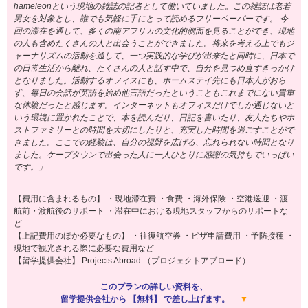
hameleonという現地の雑誌の記者として働いていました。この雑誌は老若
男女を対象とし、誰でも気軽に手にとって読めるフリーペーパーです。 今
回の滞在を通して、多くの南アフリカの文化的側面を見ることができ、現地
の人も含めたくさんの人と出会うことができました。将来を考える上でもジ
ャーナリズムの活動を通して、一つ実践的な学びが出来たと同時に、日本で
の日常生活から離れ、たくさんの人と話す中で、自分を見つめ直すきっかけ
となりました。活動するオフィスにも、ホームステイ先にも日本人がおら
ず、毎日の会話が英語を始め他言語だったということもこれまでにない貴重
な体験だったと感じます。インターネットもオフィスだけでしか通じないと
いう環境に置かれたことで、本を読んだり、日記を書いたり、友人たちやホ
ストファミリーとの時間を大切にしたりと、充実した時間を過ごすことがで
きました。ここでの経験は、自分の視野を広げる、忘れられない時間となり
ました。ケープタウンで出会った人に一人ひとりに感謝の気持ちでいっぱい
です。」
【費用に含まれるもの】 ・現地滞在費 ・食費 ・海外保険 ・空港送迎 ・渡
航前・渡航後のサポート ・滞在中における現地スタッフからのサポートな
ど
【上記費用のほか必要なもの】 ・往復航空券 ・ビザ申請費用 ・予防接種 ・
現地で観光される際に必要な費用など
【留学提供会社】 Projects Abroad （プロジェクトアブロード）
このプランの詳しい資料を、
留学提供会社から 【無料】 で差し上げます。
▼