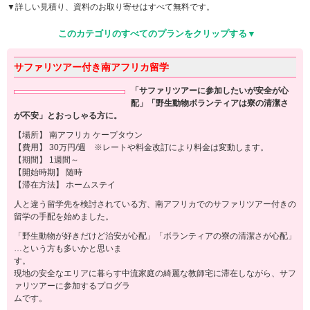
▼詳しい見積り、資料のお取り寄せはすべて無料です。
このカテゴリのすべてのプランをクリップする▼
サファリツアー付き南アフリカ留学
「サファリツアーに参加したいが安全が心
配」「野生動物ボランティアは寮の清潔さ
が不安」とおっしゃる方に。
【場所】 南アフリカ ケープタウン
【費用】 30万円/週 ※レートや料金改訂により料金は変動します。
【期間】 1週間～
【開始時期】 随時
【滞在方法】 ホームステイ
人と違う留学先を検討されている方、南アフリカでのサファリツアー付きの
留学の手配を始めました。
「野生動物が好きだけど治安が心配」「ボランティアの寮の清潔さが心配」
…という方も多いかと思いま
す。
現地の安全なエリアに暮らす中流家庭の綺麗な教師宅に滞在しながら、サフ
ァリツアーに参加するプログラ
ムです。