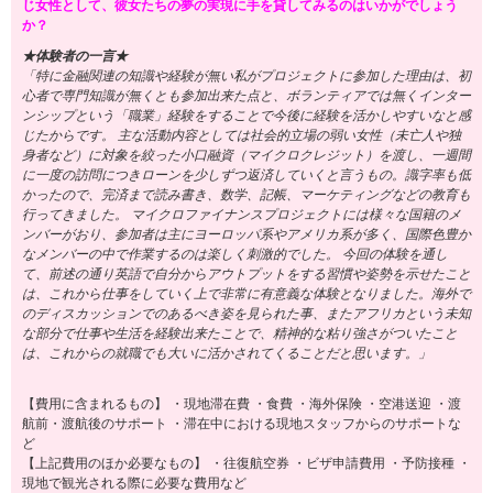
じ女性として、彼女たちの夢の実現に手を貸してみるのはいかがでしょう
か？
★体験者の一言★
「特に金融関連の知識や経験が無い私がプロジェクトに参加した理由は、初
心者で専門知識が無くとも参加出来た点と、ボランティアでは無くインター
ンシップという「職業」経験をすることで今後に経験を活かしやすいなと感
じたからです。 主な活動内容としては社会的立場の弱い女性（未亡人や独
身者など）に対象を絞った小口融資（マイクロクレジット）を渡し、一週間
に一度の訪問につきローンを少しずつ返済していくと言うもの。識字率も低
かったので、完済まで読み書き、数学、記帳、マーケティングなどの教育も
行ってきました。 マイクロファイナンスプロジェクトには様々な国籍のメ
ンバーがおり、参加者は主にヨーロッパ系やアメリカ系が多く、国際色豊か
なメンバーの中で作業するのは楽しく刺激的でした。 今回の体験を通し
て、前述の通り英語で自分からアウトプットをする習慣や姿勢を示せたこと
は、これから仕事をしていく上で非常に有意義な体験となりました。海外で
のディスカッションでのあるべき姿を見られた事、またアフリカという未知
な部分で仕事や生活を経験出来たことで、精神的な粘り強さがついたこと
は、これからの就職でも大いに活かされてくることだと思います。」
【費用に含まれるもの】 ・現地滞在費 ・食費 ・海外保険 ・空港送迎 ・渡
航前・渡航後のサポート ・滞在中における現地スタッフからのサポートな
ど
【上記費用のほか必要なもの】 ・往復航空券 ・ビザ申請費用 ・予防接種 ・
現地で観光される際に必要な費用など