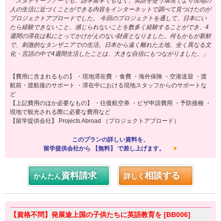
「スタディーツアーでも、語学留学でもなく、英語を使う環境でより現地の
人の生活に近づくことができる内容をインターネットで調べて見つけたのが
プロジェクトアブロードでした。 今回のプロジェクトを通して、日本にい
たら経験できないこと、感じられないことを数多く経験することができ、4
週間の滞在は私にとってかけがえのない財産となりました。何もかもが新鮮
で、刺激的なタンザニアでの生活。日本から遠く離れた土地、全く異なる文
化・言語の中で4週間生活したことは、大きな自信にもつながりました。」
【費用に含まれるもの】 ・現地滞在費 ・食費 ・海外保険 ・空港送迎 ・渡
航前・渡航後のサポート ・滞在中における現地スタッフからのサポートな
ど
【上記費用のほか必要なもの】 ・往復航空券 ・ビザ申請費用 ・予防接種 ・
現地で観光される際に必要な費用など
【留学提供会社】 Projects Abroad （プロジェクトアブロード）
このプランの詳しい資料を、
留学提供会社から 【無料】 で差し上げます。
▼
資料請求
相談する
かんたん
詳しく
【資格不問】発展途上国の子供たちに英語教育を [BB006]