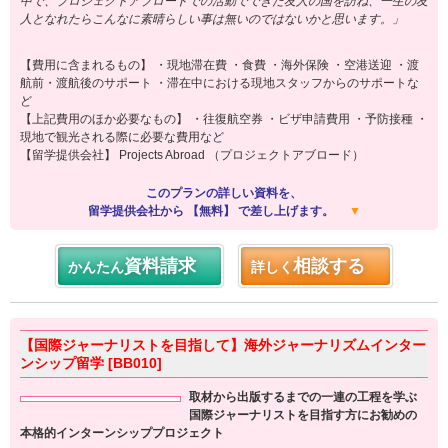
中で、プロジェクトアブロードでの活動でできた友人の国を訪ね、一生の友
人となれたらこんなに素晴らしい事は無いのではないかと思います。」
【費用に含まれるもの】 ・現地滞在費 ・食費 ・海外保険 ・空港送迎 ・渡
航前・渡航後のサポート ・滞在中における現地スタッフからのサポートな
ど
【上記費用のほか必要なもの】 ・往復航空券 ・ビザ申請費用 ・予防接種 ・
現地で観光される際に必要な費用など
【留学提供会社】 Projects Abroad （プロジェクトアブロード）
このプランの詳しい資料を、
留学提供会社から 【無料】 で差し上げます。
▼
資料請求
相談する
かんたん
詳しく
【国際ジャーナリストを目指して】海外ジャーナリズムインター
ンシップ留学 [BB010]
取材から出版するまでの一連の工程を学ぶ
国際ジャーナリストを目指す方にお勧めの
本格的インターンシッププロジェクト