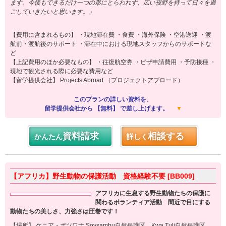
ます。今後もできるだけ一つの形にとらわれず、広い視野を持って日々を過
ごしていきたいと思います。」
【費用に含まれるもの】 ・現地滞在費 ・食費 ・海外保険 ・空港送迎 ・渡
航前・渡航後のサポート ・滞在中における現地スタッフからのサポートな
ど
【上記費用のほか必要なもの】 ・往復航空券 ・ビザ申請費用 ・予防接種 ・
現地で観光される際に必要な費用など
【留学提供会社】 Projects Abroad （プロジェクトアブロード）
このプランの詳しい資料を、
留学提供会社から 【無料】 で差し上げます。
▼
資料請求
相談する
かんたん
詳しく
【アフリカ】野生動物の保護活動 資格経験不要 [BB009]
アフリカに生息する野生動物たちの保護に
関わるボランティア活動 間近で目にする
動物たちの美しさ、力強さは圧巻です！
【場所】 ケニア・ボツワナ Soysambu自然保護区、Kwa Tuli自然保護区