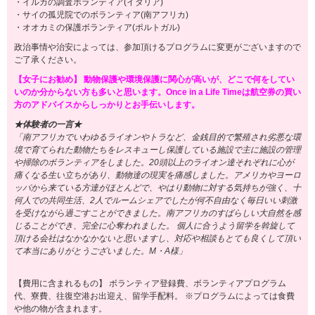
・イルカの調査ボランティア(イタリア)
・サイの孤児院でのボランティア(南アフリカ)
・オオカミの保護ボランティア(ポルトガル)
政治事情や治安によっては、参加頂けるプログラムに変更がございますので
ご了承ください。
【女子にお勧め】 動物保護や環境保護に関心が高いが、どこで何をしてい
いのか分からない方も多いと思います。Once in a Life Timeは航空券の買い
方のアドバイスからしっかりとお手伝いします。
★体験者の一言★
「南アフリカでいわゆるライオンやトラなど、金銭目的で繁殖され劣悪な環
境で育てられた動物たちをレスキューし保護している施設で主に施設の管理
や掃除のボランティアをしました。20頭以上のライオン達それぞれに心が
痛くなる生い立ちがあり、動物達の現実を痛感しました。アメリカやヨーロ
ッパから来ている方達がほとんどで、やはり動物に対する気持ちが強く、十
何人での共同生活、2人でルームシェアでしたが何不自由なく毎日いい刺激
を受けながら過ごすことができました。南アフリカのすばらしい大自然を感
じることができ、完全に心奪われました。 個人に合うよう留学を斡旋して
頂ける会社はなかなかないと思いますし、対応や相談もとても良くして頂い
て本当にありがとうございました。M・A様」
【費用に含まれるもの】 ボランティア登録費、ボランティアプログラム
代、寮費、往復空港お出迎え、留学手配料。 ※プログラムによっては食費
や他の物が含まれます。