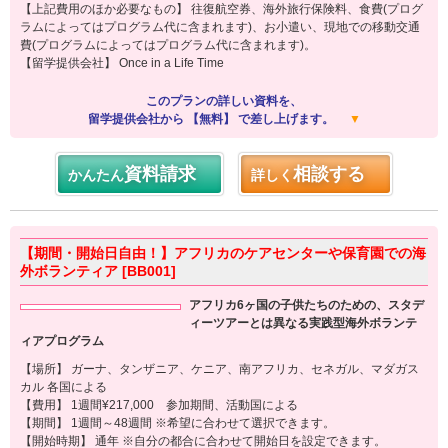
【上記費用のほか必要なもの】 往復航空券、海外旅行保険料、食費(プログ
ラムによってはプログラム代に含まれます)、お小遣い、現地での移動交通
費(プログラムによってはプログラム代に含まれます)。
【留学提供会社】 Once in a Life Time
このプランの詳しい資料を、
留学提供会社から 【無料】 で差し上げます。
▼
資料請求
相談する
かんたん
詳しく
【期間・開始日自由！】アフリカのケアセンターや保育園での海
外ボランティア [BB001]
アフリカ6ヶ国の子供たちのための、スタデ
ィーツアーとは異なる実践型海外ボランテ
ィアプログラム
【場所】 ガーナ、タンザニア、ケニア、南アフリカ、セネガル、マダガス
カル 各国による
【費用】 1週間¥217,000 参加期間、活動国による
【期間】 1週間～48週間 ※希望に合わせて選択できます。
【開始時期】 通年 ※自分の都合に合わせて開始日を設定できます。