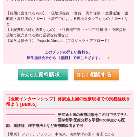
【費用に含まれるもの】 ・現地滞在費 ・食費 ・海外保険 ・空港送迎 ・渡
航前・渡航後のサポート ・滞在中における現地スタッフからのサポートな
ど
【上記費用のほか必要なもの】 ・往復航空券 ・ビザ申請費用 ・予防接種 ・
現地で観光される際に必要な費用など
【留学提供会社】 Projects Abroad （プロジェクトアブロード）
このプランの詳しい資料を、
留学提供会社から 【無料】 で差し上げます。
▼
資料請求
相談する
かんたん
詳しく
【医療インターンシップ】発展途上国の医療現場での実務経験を
得よう [BB005]
発展途上国の医療現場をこの目で見て学ぶ
医学留学 医療分野を学習中の学生から医
師、看護師、理学療法士など医療関係者まで可
【場所】 アジア、アフリカ、中南米、南太平洋の国々 各国による