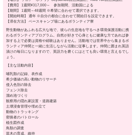
【費用】 1週間¥317,000～ 参加期間、活動国による
【期間】 1週間～48週間 ※希望に合わせて選択できます。
【開始時期】 通年 ※自分の都合に合わせて開始日を設定できます。
【滞在方法】 ベースキャンプ場にあるボランティア寮
野生動物があふれる広大な地で、彼らの生息地を守るべき環境保護活動に携
わるボランティアプログラム。自然が好きで心身ともに健康な方であれば参
加する上で必要は資格や経験はありません。活動地では世界中から集まるボ
ランティア仲間と一緒に生活しながら活動に従事します。仲間に囲まれ英語
漬けの毎日になりますので、英語力を磨くにはとても良い環境と言えるでし
ょう。
【主な活動内容】
哺乳類の記録、表作成
希少価値の高い動物のリサーチ
侵入色別の除去
フェンス除去
溜め池づくり
観察用の隠れ家設置・道路建築
土壌浸食管理や埋め立て
動物のトラッキング
密猟者のパトロール
植生図作成
鳥類の調査
苗木の育成、維持