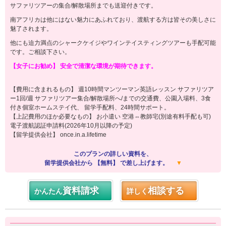
サファリツアーの集合/解散場所までも送迎付きです。
南アフリカは他にはない魅力にあふれており、渡航する方は皆その美しさに
魅了されます。
他にも迫力満点のシャークケイジやワインテイスティングツアーも手配可能
です。ご相談下さい。
【女子にお勧め】 安全で清潔な環境が期待できます。
【費用に含まれるもの】 週10時間マンツーマン英語レッスン サファリツア
ー1回/週 サファリツアー集合/解散場所へ/までの交通費、公園入場料、3食
付き個室ホームステイ代、 留学手配料、24時間サポート。
【上記費用のほか必要なもの】 お小遣い 空港⇔教師宅(別途有料手配も可)
電子渡航認証申請料(2026年10月以降の予定)
【留学提供会社】 once.in.a.lifetime
このプランの詳しい資料を、
留学提供会社から 【無料】 で差し上げます。
▼
資料請求
相談する
かんたん
詳しく