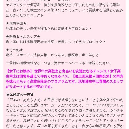
ケアセンターや保育園、特別支援施設などで子供たちのお世話をする活動
と、古くなった教室のペンキ塗りなどコミュニティに貢献する活動とが組み
合わさったプロジェクト
★環境保護★
地球上の美しい自然を守るために貢献するプロジェクト
★医療＆ヘルスケア★
途上国における医療現場を視察し医療について学ぶプロジェクト
★その他★
建築、スポーツ、法律人権、ビジネス、獣医療、考古学など
※最新の活動情報などにつき、弊社ホームページもご確認ください。
【女子にお勧め】 世界中の高校生と出会いお友達になるチャンス！女子高
生同士は国境を越えて仲良くなれるハズ。【途上国支援＋国際交流】の両方
を味わえちゃう高校生限定のプログラムです。現地滞在中は専属のスタッフ
がサポートするので安心です。
★体験者の一言★
「日本の「あたりまえ」が世界では通用しないということを体全体で学べた
ことがよかったと思います。ガーナだけではなく、ヨーロッパや北アメリカ
などたくさんの国の人とも関われたのでそれを強く実感しました。カルチャ
ーギャップは実際に他の国の人と交流してみないとなかなか感じることがで
きません。高校生という若いうちにこのことを学べたことはとてもラッキー
だったと思います。広い世界を見てきたことをこれからの進路選択にも活か