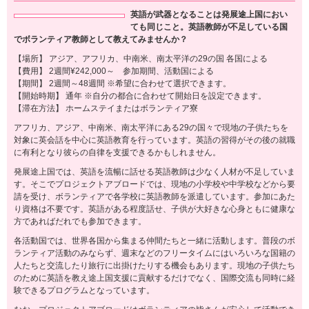
英語が武器となることは発展途上国におい
ても同じこと。英語教師が不足している国
でボランティア教師として教えてみませんか？
【場所】 アジア、アフリカ、中南米、南太平洋の29の国 各国による
【費用】 2週間¥242,000～ 参加期間、活動国による
【期間】 2週間～48週間 ※希望に合わせて選択できます。
【開始時期】 通年 ※自分の都合に合わせて開始日を設定できます。
【滞在方法】 ホームステイまたはボランティア寮
アフリカ、アジア、中南米、南太平洋にある29の国々で現地の子供たちを
対象に英会話を中心に英語教育を行っています。英語の習得がその後の就職
に有利となり彼らの自律を支援できるかもしれません。
発展途上国では、英語を流暢に話せる英語教師は少なく人材が不足していま
す。そこでプロジェクトアブロードでは、現地の小学校や中学校などから要
請を受け、ボランティアで各学校に英語教師を派遣しています。参加にあた
り資格は不要です。英語がある程度話せ、子供が大好きな心身ともに健康な
方であればだれでも参加できます。
各活動国では、世界各国から集まる仲間たちと一緒に活動します。普段のボ
ランティア活動のみならず、週末などのフリータイムにはいろいろな国籍の
人たちと交流したり旅行に出掛けたりする機会もあります。現地の子供たち
のために英語を教え途上国支援に貢献するだけでなく、国際交流も同時に経
験できるプログラムとなっています。