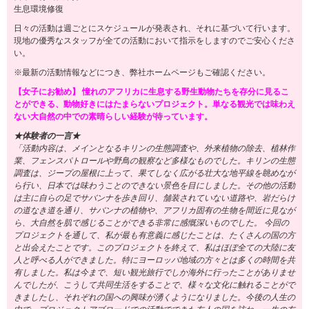
生息環境修復
日々の活動は週ごとにスケジュールが発表され、それに基づいて行います。
現地の優秀なスタッフが全ての活動において指示をしますのでご安心くださ
い。
※最新の活動情報などにつき、弊社ホームページもご確認ください。
【女子にお勧め】 憧れのアフリカに生息する野生動物たちを存分に見るこ
とができる、動物好きにはたまらないプロジェクト。単なる観光では味わえ
ない大自然の中での素晴らしい経験が待っています。
★体験者の一言★
「活動内容は、メインとなるキリンの生態調査や、外来植物の除去、植林作
業、フェンスパトロールや野鳥の観察など多様なものでした。キリンの生態
調査は、ジープの屋根に上って、果てしなく広がる壮大な地平線を眺めなが
ら行い、日本では味わうことのできない景色を目にしました。その他の活動
は主に自らの足でサバンナを歩き回り、舗装されていない道路や、岩だらけ
の道なき道を通り、サバンナの植物や、アフリカ固有の生物を間近に見なが
ら、大自然を肌で感じることができる非常に感慨深いものでした。 今回の
プロジェクトを通して、私が最も有意義に感じたことは、たくさんの国の方
と出会えたことです。このプロジェクトを終えて、私はほぼ全ての大陸に友
人と呼べる人ができました。特にヨーロッパ地域の方々とは多くの時間を共
有しました。私は今まで、短い観光旅行でしか海外に行ったことがありませ
んでしたが、こうして共同生活をすることで、様々な文化に触れることがで
きましたし、それぞれの国への興味が湧くようになりました。今後の人生の