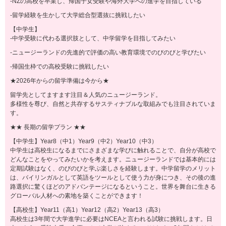
-NZの高校を卒業し、帰国子女受験や海外大学への進学を目指している
-留学経験を生かして大学総合型選抜に挑戦したい
【中学生】
-中学受験に代わる選択肢として、中学留学を目指してみたい
-ニュージーランドの先進的で評価の高い教育環境でのびのびと学びたい
-帰国生枠での高校受験に挑戦したい
★2026年からの留学準備は今から★
留学先としてますます注目＆人気のニュージーランド。
多様性を尊び、自然と共存するサスティナブルな取組みでも注目されていま
す。
★★ 長期の留学プラン ★★
【中学生】Year8（中1）Year9（中2）Year10（中3）
中学生は高校生になるまでにさまざまな学びに触れることで、自分が高校で
どんなことをやってみたいかを考えます。ニュージーランドでは基本的には
定期試験はなく、のびのびと学ぶ楽しさを経験します。中学留学のメリット
は、バイリンガルとして英語をツールとして使う力が身につき、その後の進
路選択に驚くほどのアドバンテージになるということ。世界を舞台に生きる
グローバル人材への素地を築くことができます！
【高校生】Year11（高1）Year12（高2）Year13（高3）
高校生は3年間で大学進学に必要はNCEAと言われる試験に挑戦します。日