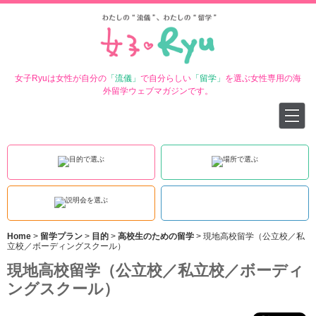
女子Ryuは女性が自分の
「流儀」
で自分らしい
「留学」
を選ぶ女性専用の海
外留学ウェブマガジンです。
Home
>
留学プラン
>
目的
>
高校生のための留学
>
現地高校留学（公立校／私
立校／ボーディングスクール）
現地高校留学（公立校／私立校／ボーディ
ングスクール）