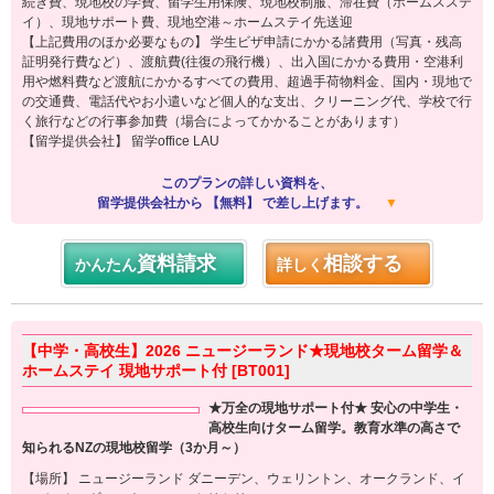
続き費、現地校の学費、留学生用保険、現地校制服、滞在費（ホームスステ
イ）、現地サポート費、現地空港～ホームステイ先送迎
【上記費用のほか必要なもの】 学生ビザ申請にかかる諸費用（写真・残高
証明発行費など）、渡航費(往復の飛行機）、出入国にかかる費用・空港利
用や燃料費など渡航にかかるすべての費用、超過手荷物料金、国内・現地で
の交通費、電話代やお小遣いなど個人的な支出、クリーニング代、学校で行
く旅行などの行事参加費（場合によってかかることがあります）
【留学提供会社】 留学office LAU
このプランの詳しい資料を、
留学提供会社から 【無料】 で差し上げます。
▼
資料請求
相談する
かんたん
詳しく
【中学・高校生】2026 ニュージーランド★現地校ターム留学＆
ホームステイ 現地サポート付 [BT001]
★万全の現地サポート付★ 安心の中学生・
高校生向けターム留学。教育水準の高さで
知られるNZの現地校留学（3か月～）
【場所】 ニュージーランド ダニーデン、ウェリントン、オークランド、イ