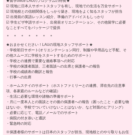
★留学office LAUのプログラムの特長★
☑ 現地に日本人サポートスタッフを有し、現地での生活を万全サポート
☑ 現地校との信頼関係をしっかり築き、現地をよく知るスタッフが担当
☑ 出発前の英語レッスン紹介、準備のアドバイスもしっかり
☑ 学生ビザ申請サポート、出発前オリエンテーション、その他留学に必要
なことすべてをパッケージで提供
＊ ＊ ＊ ＊ ＊ ＊ ＊
★おまかせください！LAUの現地スタッフサポート★
・学校初日サポート(オリエンテーション同行、制服や学用品など手配、そ
の他スムーズに学校をスタートするためのサポート）
・学校との連携で重要な連絡事項への対応
・学校の保護者面談、三者面談への出席と保護者への報告
・学校の成績表の翻訳と報告
・行事への出席
・ホームステイのサポート（ホストファミリーとの連携、滞在先の注意事
項、各家庭のルールなどの確認）
・生活に必要な環境や諸物の準備サポート
・月に一度本人との面談とその後の保護者への報告（困ったこと・必要な物
はないか、学校でついていけないことはないか、など対面のヒアリング）
・必要に応じて、電話／メールでのサポート
・病院の付き添いと通訳
・緊急時の対応
※保護者様のサポートは日本のスタッフが担当、現地校とのやり取りもお任