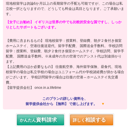
現地校留学は勿論6か月以上の長期留学の手配も可能ですが、この場合は私
立校一択となりますので、どうしても料金は高目となります。ご了承願いま
す。
【女子にお勧め】 イギリスは世界の中でも比較的安全な国ですし、しっか
りとしたサポートもございます。
【費用に含まれるもの】 現地校留学：授業料、登録費、朝夕２食付き個室
ホームステイ、空港往復送迎代、留学手配費、 国際送金手数料。 学校訪問
留学：授業料、登録費、朝夕２食付き個室ホームステイ、学校訪問、留学手
配費、 国際送金手数料。※未成年の方の空港でのアシスト代は別途掛かり
ます。
【上記費用のほか必要なもの】 往復航空券、海外留学保険、昼食代、現地
校留学の場合は私立学校の場合はユニフォーム代や学校諸経費が掛かる場合
がございます。 学校訪問留学の場合は往復の空港⇔ホームステイ先交通
費。
【留学提供会社】 once.in.a.lifetime
このプランの詳しい資料を、
留学提供会社から 【無料】 で差し上げます。
▼
資料請求
相談する
かんたん
詳しく