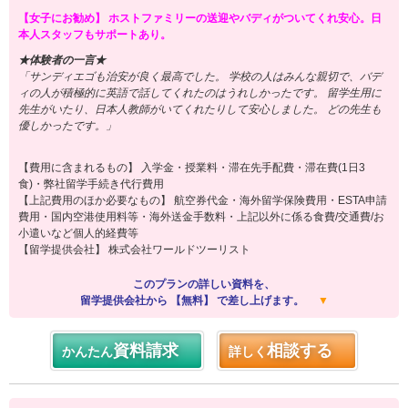
【女子にお勧め】 ホストファミリーの送迎やバディがついてくれ安心。日
本人スタッフもサポートあり。
★体験者の一言★
「サンディエゴも治安が良く最高でした。 学校の人はみんな親切で、バデ
ィの人が積極的に英語で話してくれたのはうれしかったです。 留学生用に
先生がいたり、日本人教師がいてくれたりして安心しました。 どの先生も
優しかったです。」
【費用に含まれるもの】 入学金・授業料・滞在先手配費・滞在費(1日3
食)・弊社留学手続き代行費用
【上記費用のほか必要なもの】 航空券代金・海外留学保険費用・ESTA申請
費用・国内空港使用料等・海外送金手数料・上記以外に係る食費/交通費/お
小遣いなど個人的経費等
【留学提供会社】 株式会社ワールドツーリスト
このプランの詳しい資料を、
留学提供会社から 【無料】 で差し上げます。
▼
資料請求
相談する
かんたん
詳しく