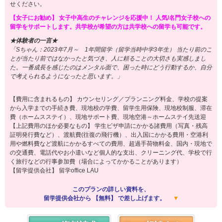
せください。
【女子にお勧め】 女子中高生のチャレンジを応援中！ 人気/名門女子校への
留学をサポートします。共学校が希望の方は共学校への留学も可能です。
★体験者の一言★
「Sちゃん：2023年7月～ 1年間留学（留学当時中学3年生） 当たり前のこ
とが当たり前ではなかったと気づき、人に頼ることの大切さも実感しまし
た。一番成長を感じたのはメンタル面で、困った時にどう行動するか、自分
で考えられるようになったと思います。」
【費用に含まれるもの】 カウンセリング／プランニング料金、学校の提案
から入学までの手続き費、現地校の学費、留学生用保険、現地校制服、滞在
費（ホームスステイ）、現地サポート費、現地空港～ホームステイ先送迎
【上記費用のほか必要なもの】 学生ビザ申請にかかる諸費用（写真・残高
証明発行費など）、渡航費(往復の飛行機）、出入国にかかる費用・空港利
用や燃料費など渡航にかかるすべての費用、超過手荷物料金、国内・現地で
の交通費、電話代やお小遣いなど個人的な支出、クリーニング代、学校で行
く旅行などの行事参加費（場合によってかかることがあります）
【留学提供会社】 留学office LAU
このプランの詳しい資料を、
留学提供会社から 【無料】 で差し上げます。
▼