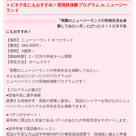
トビタテ生にもおすすめ！現地校体験プログラム in ニュージー
ランド
「実際のニュージーランドの学校生活を体
験してみたい方」にぴったり！トビタテ生
にもおすすめ！
【場所】 ニュージーランド オークランド
【費用】 640,500円～
【期間】 4週間～
【開始時期】 2～12月の学校ターム期間
【滞在方法】 ホームステイ
「実際のニュージーランドの学校生活を体験してみたい」
そんなあなたにぴったりのプログラムが、
ニュージーランドの現地校体験プログラムです！
【プログラムの魅力】
●現地中高に通学体験
提携する現地中学・高校の授業に参加し、英語のシャワーを浴びながらニュ
ージーランドのリアルな学生生活を体験できます。
●バディがサポート！
基本的に選ばれた生徒であるバディがあなたの学校生活をサポートします。
●語学学校で英語集中レッスン
英語が不安な方は語学学校KIWIでの事前英語授業で、現地校に備えた準備