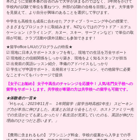
本のように受験本番の合否のみで大学が決まるのではなく、3年間をかけて
学校内の試験で単位を重ねつつ、外部の試験の合格を目指します。大学進学
を見据えて、より自分が興味のあることを選択して学びます。
中学生も高校生も成長に合わせた アクティブ・ラーニング中心の授業で、
さまざまなプロジェクトに取組みます。NZならではのアウトドア・エデュ
ケーション（クライミング、カヌー、スキー、サーフィンなど）で単位の取
得が可能。クラブ活動や課外活動にも参加できます！
★留学office LAUのプログラムの特長★
☑ 現地に日本人サポートスタッフを有し、現地での生活を万全サポート
☑ 現地校との信頼関係をしっかり築き、現地をよく知るスタッフが担当
☑ 出発前の英語レッスン紹介、準備のアドバイスもしっかり
☑ 学生ビザ申請サポート、出発前オリエンテーション、その他留学に必要
なことすべてをパッケージで提供
【女子にお勧め】 女子中高生のチャレンジを応援中！ 人気/名門女子校への
留学をサポートします。共学校が希望の方は共学校への留学も可能です。
★体験者の一言★
「Hちゃん：2023年11月～ 1年間留学（留学当時高校2年生） スピーキン
グ力が本当に伸びました。友達とお泊まり会をしたり、ホストファミリー先
での生活がとても楽しかったり！私生活が充実していたのも、英語が伸びた
理由のひとつだと思います。」
【費用に含まれるもの】 プランニング料金、学校の提案から入学までの手