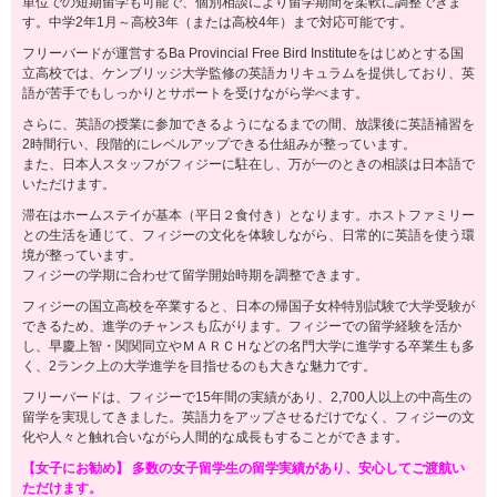
単位での短期留学も可能で、個別相談により留学期間を柔軟に調整できま
す。中学2年1月～高校3年（または高校4年）まで対応可能です。
フリーバードが運営するBa Provincial Free Bird Instituteをはじめとする国
立高校では、ケンブリッジ大学監修の英語カリキュラムを提供しており、英
語が苦手でもしっかりとサポートを受けながら学べます。
さらに、英語の授業に参加できるようになるまでの間、放課後に英語補習を
2時間行い、段階的にレベルアップできる仕組みが整っています。
また、日本人スタッフがフィジーに駐在し、万が一のときの相談は日本語で
いただけます。
滞在はホームステイが基本（平日２食付き）となります。ホストファミリー
との生活を通じて、フィジーの文化を体験しながら、日常的に英語を使う環
境が整っています。
フィジーの学期に合わせて留学開始時期を調整できます。
フィジーの国立高校を卒業すると、日本の帰国子女枠特別試験で大学受験が
できるため、進学のチャンスも広がります。フィジーでの留学経験を活か
し、早慶上智・関関同立やＭＡＲＣＨなどの名門大学に進学する卒業生も多
く、2ランク上の大学進学を目指せるのも大きな魅力です。
フリーバードは、フィジーで15年間の実績があり、2,700人以上の中高生の
留学を実現してきました。英語力をアップさせるだけでなく、フィジーの文
化や人々と触れ合いながら人間的な成長もすることができます。
【女子にお勧め】 多数の女子留学生の留学実績があり、安心してご渡航い
ただけます。