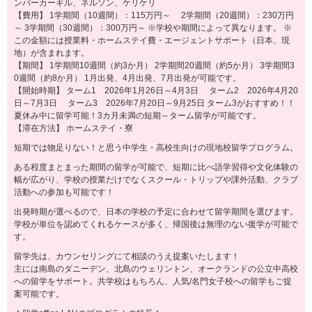
ンバーカーギル、ネルソン、ケリケリ
【費用】 1学期間（10週間）：115万円～ 2学期間（20週間）：230万円
～ 3学期間（30週間）：300万円～ ※学校や期間によって異なります。 ※
この金額には授業料・ホームステイ費・エージェントサポート（日本、現
地）が含まれます。
【期間】 1学期間10週間（約3か月） 2学期間20週間（約5か月） 3学期間3
0週間（約8か月） 1月出発、4月出発、7月出発が可能です。
【開始時期】 ターム1 2026年1月26日～4月3日 ターム2 2026年4月20
日～7月3日 ターム3 2026年7月20日～9月25日 ターム3がおすすめ！！
夏休み中に留学可能！3カ月未満の短期～ターム留学が可能です。
【滞在方法】 ホームステイ・寮
短期では物足りない！と思う中学生・高校生向けの現地校留学プログラム。
ある程度まとまった期間の留学が可能で、短期に比べ語学習得や文化体験の
幅が広がり、学校の授業だけでなくスクール・トリップや課外活動、クラブ
活動への参加も可能です！
出発時期が選べるので、日本の学校の予定に合わせて留学期間を選びます。
学校が単位を認めてくれるケースが多く、帰国後は無理のない復学が可能で
す。
留学先は、カウンセリングにて相談のうえ提案いたします！
主には南島のダニーデン、北島のウェリントン、オークランドの公立中高校
への留学をサポート。共学校はもちろん、人気/名門女子校への留学もご提
案可能です。