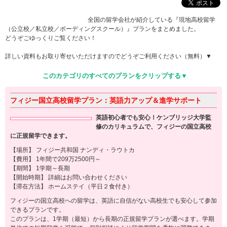
全国の留学会社が紹介している『現地高校留学
（公立校／私立校／ボーディングスクール）』プランをまとめました。
どうぞごゆっくりご覧ください！
詳しい資料もお取り寄せいただけますのでどうぞご利用ください（無料）▼
このカテゴリのすべてのプランをクリップする▼
フィジー国立高校留学プラン：英語力アップ＆進学サポート
英語初心者でも安心！ケンブリッジ大学監
修のカリキュラムで、フィジーの国立高校
に正規留学できます。
【場所】 フィジー共和国 ナンディ・ラウトカ
【費用】 1年間で209万2500円～
【期間】 1学期～長期
【開始時期】 詳細はお問い合わせください
【滞在方法】 ホームステイ（平日２食付き）
フィジーの国立高校への留学は、英語に自信がない高校生でも安心して参加
できるプランです。
このプランは、1学期（最短）から長期の正規留学プランが選べます。学期