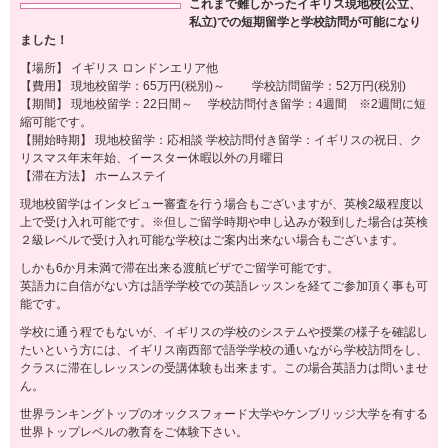
これまで難しかったイギリス現地校(公立、
私立)での短期留学と学校訪問が可能になり
ました！
【場所】 イギリス ロンドンエリア他
【費用】 現地校留学：65万円(税別)～ 学校訪問留学：52万円(税別)
【期間】 現地校留学：22日間～ 学校訪問付き留学：4週間 ※2週間に短
縮可能です。
【開始時期】 現地校留学：応相談 学校訪問付き留学：イギリスの祝日、ク
リスマス年末年始、イースター休暇以外の月曜日
【滞在方法】 ホームステイ
現地校留学はインタビュー審査を行う場合もございますが、英検2級程度以
上で受け入れ可能です。※但しご留学時期や申し込みが殺到した場合は英検
２級レベルで受け入れ可能な学校はご案内出来ない場合もございます。
しかも6か月未満で滞在出来る渡航ビザでご留学可能です。
英語力に自信がない方は語学学校での英語レッスンを経てご参加頂く事も可
能です。
学校に通う程でもないが、イギリスの学校のシステムや授業の様子を確認し
たいという方には、イギリス南西部で語学学校の通いながら学校訪問をし、
クラスに滞在しレッスンの受講体験も出来ます。この場合英語力は問いませ
ん。
世界ランキングトップのオックスフォード大学やケンブリッジ大学を有する
世界トップレベルの教育をご体験下さい。