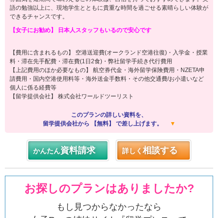
語の勉強以上に、現地学生とともに貴重な時間を過ごせる素晴らしい体験が
できるチャンスです。
【女子にお勧め】 日本人スタッフもいるので安心です
【費用に含まれるもの】 空港送迎費(オークランド空港往復)・入学金・授業
料・滞在先手配費・滞在費(1日2食)・弊社留学手続き代行費用
【上記費用のほか必要なもの】 航空券代金・海外留学保険費用・NZETA申
請費用・国内空港使用料等・海外送金手数料・その他交通費/お小遣いなど
個人に係る経費等
【留学提供会社】 株式会社ワールドツーリスト
このプランの詳しい資料を、
留学提供会社から 【無料】 で差し上げます。
▼
資料請求
相談する
かんたん
詳しく
お探しのプランはありましたか?
もし見つからなかったなら