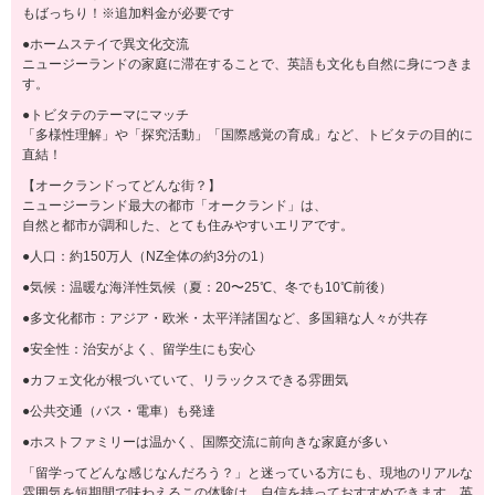
もばっちり！※追加料金が必要です
●ホームステイで異文化交流
ニュージーランドの家庭に滞在することで、英語も文化も自然に身につきま
す。
●トビタテのテーマにマッチ
「多様性理解」や「探究活動」「国際感覚の育成」など、トビタテの目的に
直結！
【オークランドってどんな街？】
ニュージーランド最大の都市「オークランド」は、
自然と都市が調和した、とても住みやすいエリアです。
●人口：約150万人（NZ全体の約3分の1）
●気候：温暖な海洋性気候（夏：20〜25℃、冬でも10℃前後）
●多文化都市：アジア・欧米・太平洋諸国など、多国籍な人々が共存
●安全性：治安がよく、留学生にも安心
●カフェ文化が根づいていて、リラックスできる雰囲気
●公共交通（バス・電車）も発達
●ホストファミリーは温かく、国際交流に前向きな家庭が多い
「留学ってどんな感じなんだろう？」と迷っている方にも、現地のリアルな
雰囲気を短期間で味わえるこの体験は、自信を持っておすすめできます。英