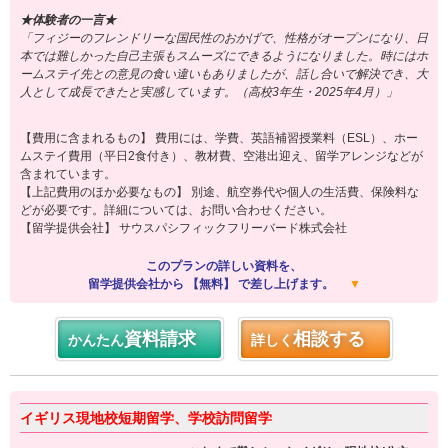
★体験者の一言★
「フィジーのフレンドリーな国民性のおかげで、性格がオープンになり、日
本では難しかった自己主張もスムーズにできるようになりました。時にはホ
ームステイ先との意見の食い違いもありましたが、話し合いで解決でき、大
人として成長できたと実感しています。（高校3年生・2025年4月）」
【費用に含まれるもの】 費用には、学費、英語補習授業料（ESL）、ホー
ムステイ費用（平日2食付き）、教材費、空港出迎え、留学アレンジなどが
含まれています。
【上記費用のほか必要なもの】 別途、航空券代や個人の生活費、保険料な
どが必要です。詳細については、お問い合わせください。
【留学提供会社】 サウスパシフィックフリーバード株式会社
このプランの詳しい資料を、
留学提供会社から 【無料】 で差し上げます。
▼
資料請求
相談する
かんたん
詳しく
イギリス現地校短期留学、学校訪問留学