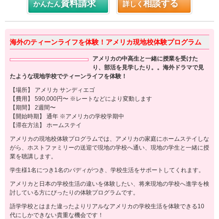
資料請求
相談する
かんたん
詳しく
海外のティーンライフを体験！アメリカ現地校体験プログラム
アメリカの中高生と一緒に授業を受けた
り、部活を見学したり。。海外ドラマで見
たような現地学校でティーンライフを体験！
【場所】 アメリカ サンディエゴ
【費用】 590,000円〜 ※レートなどにより変動します
【期間】 2週間〜
【開始時期】 通年 ※アメリカの学校学期中
【滞在方法】 ホームステイ
アメリカの現地校体験プログラムでは、アメリカの家庭にホームステイしな
がら、ホストファミリーの送迎で現地の学校へ通い、現地の学生と一緒に授
業を聴講します。
学生様1名につき1名のバディがつき、学校生活をサポートしてくれます。
アメリカと日本の学校生活の違いを体験したい、将来現地の学校へ進学を検
討している方にぴったりの体験プログラムです。
語学学校とはまた違ったよりリアルなアメリカの学校生活を体験できる10
代にしかできない貴重な機会です！