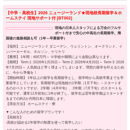
【中学・高校生】2026 ニュージーランド★現地校長期留学＆ホ
ームステイ 現地サポート付 [BT002]
現地の日本人スタッフによる万全のフルサ
ポート付きで安心の中高生の長期留学。帰
国後の進路相談も可（1年～卒業留学）
【場所】 ニュージーランド ダニーデン、ウェリントン、オークランド、イ
ンバーカーギル、ネルソン、ケリケリ
【費用】 1年間：400万円～ ※学校や期間により金額は異なります。
【期間】 Term 1: 2026年1月26日～ Term 2: 2026年4月20日～ Term 3: 2026
年7月20日～ 人気校ほど早く埋まってしまいます。理想の留学を叶えるため
に、今から準備を！
【開始時期】 1年以上の留学を長期留学とし、留学時から高校卒業までを卒
業留学としています。長期留学は現地校の1学期（1月下旬）～スタートす
るのがベストですが、2学期（4月中旬）、3学期（7月下旬）のスタートも
可能です。通常12月初旬に1年が終了し、留学生は翌年新学期はスタートす
るまでの約2か月間日本に帰国します。
【滞在方法】 ホームステイ・寮
▼こんな人のための留学プランです！
【高校生】
-高校が認める1年留学の制度を使って留学したい