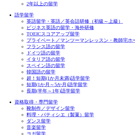
2年以上の留学
語学留学
英語留学・英語／英会話研修（初級～上級）
ビジネス英語の留学・海外研修
TOEICスコアアップ留学
プライベート／マンツーマンレッスン・教師宅ホ
フランス語の留学
ドイツ語の留学
イタリア語の留学
スペイン語の留学
韓国語の留学
超！短期(1か月未満)語学留学
短期(1か月～5か月)語学留学
長期(半年～1年)語学留学
資格取得・専門留学
靴制作／デザイン留学
料理・パティシエ（製菓）留学
ダンス留学
音楽留学
ヨガ留学