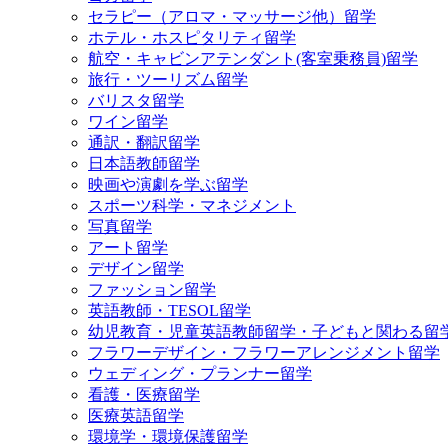
セラピー（アロマ・マッサージ他）留学
ホテル・ホスピタリティ留学
航空・キャビンアテンダント(客室乗務員)留学
旅行・ツーリズム留学
バリスタ留学
ワイン留学
通訳・翻訳留学
日本語教師留学
映画や演劇を学ぶ留学
スポーツ科学・マネジメント
写真留学
アート留学
デザイン留学
ファッション留学
英語教師・TESOL留学
幼児教育・児童英語教師留学・子どもと関わる留
フラワーデザイン・フラワーアレンジメント留学
ウェディング・プランナー留学
看護・医療留学
医療英語留学
環境学・環境保護留学