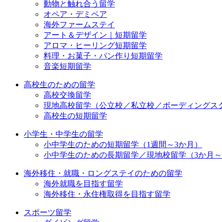
動物と触れ合う留学
オペア・デミペア
海外ファームステイ
アート＆デザイン｜短期留学
アロマ・ヒーリング短期留学
料理・お菓子・パン作り短期留学
音楽短期留学
高校生のための留学
高校交換留学
現地高校留学（公立校／私立校／ボーディングス
高校生の短期留学
小学生・中学生の留学
小中学生のための短期留学（1週間～3か月）
小中学生のための長期留学／現地校留学（3か月
海外移住・就職・ロングステイのための留学
海外就職を目指す留学
海外移住・永住権取得を目指す留学
スポーツ留学