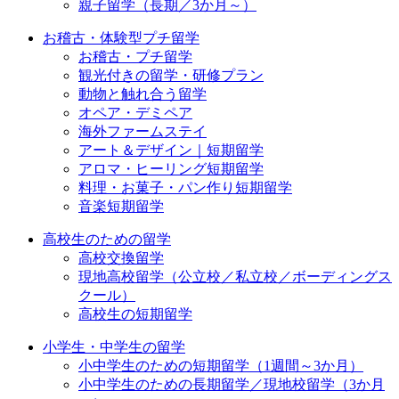
親子留学（長期／3か月～）
お稽古・体験型プチ留学
お稽古・プチ留学
観光付きの留学・研修プラン
動物と触れ合う留学
オペア・デミペア
海外ファームステイ
アート＆デザイン｜短期留学
アロマ・ヒーリング短期留学
料理・お菓子・パン作り短期留学
音楽短期留学
高校生のための留学
高校交換留学
現地高校留学（公立校／私立校／ボーディングス
クール）
高校生の短期留学
小学生・中学生の留学
小中学生のための短期留学（1週間～3か月）
小中学生のための長期留学／現地校留学（3か月