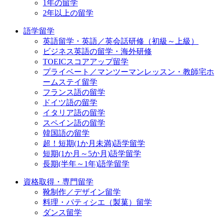
1年の留学
2年以上の留学
語学留学
英語留学・英語／英会話研修（初級～上級）
ビジネス英語の留学・海外研修
TOEICスコアアップ留学
プライベート／マンツーマンレッスン・教師宅ホ
ームステイ留学
フランス語の留学
ドイツ語の留学
イタリア語の留学
スペイン語の留学
韓国語の留学
超！短期(1か月未満)語学留学
短期(1か月～5か月)語学留学
長期(半年～1年)語学留学
資格取得・専門留学
靴制作／デザイン留学
料理・パティシエ（製菓）留学
ダンス留学