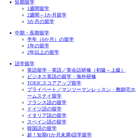
短期留学
1週間留学
2週間～1か月留学
3か月の留学
中期・長期留学
半年（6か月）の留学
1年の留学
2年以上の留学
語学留学
英語留学・英語／英会話研修（初級～上級）
ビジネス英語の留学・海外研修
TOEICスコアアップ留学
プライベート／マンツーマンレッスン・教師宅ホ
ームステイ留学
フランス語の留学
ドイツ語の留学
イタリア語の留学
スペイン語の留学
韓国語の留学
超！短期(1か月未満)語学留学