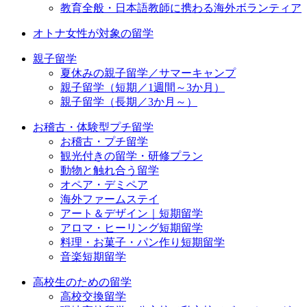
教育全般・日本語教師に携わる海外ボランティア
オトナ女性が対象の留学
親子留学
夏休みの親子留学／サマーキャンプ
親子留学（短期／1週間～3か月）
親子留学（長期／3か月～）
お稽古・体験型プチ留学
お稽古・プチ留学
観光付きの留学・研修プラン
動物と触れ合う留学
オペア・デミペア
海外ファームステイ
アート＆デザイン｜短期留学
アロマ・ヒーリング短期留学
料理・お菓子・パン作り短期留学
音楽短期留学
高校生のための留学
高校交換留学