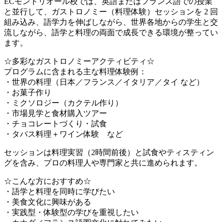
ECモントリオール校では、英語またはフランス語での授業
と並行して、ガストロノミー（料理体験）セッションを 2 回
組み込み、語学力を伸ばしながら、世界各地からの学生と交
流しながら、語学と料理の両面で成長できる環境が整ってい
ます。
☆多彩なガストロノミーアクティビティ☆
プログラムに含まれる主な料理体験例：
・世界の料理（日本／フランス／イタリア／タイ など）
・お菓子作り
・ミクソロジー（カクテル作り）
・市場見学と食材購入ツアー
・チョコレートづくり・試食
・タパス料理＋ワイン体験 など
セッションは料理実習（2時間前後）と試食やティスティン
グを含み、プロの料理人や専門家と共に進められます。
☆こんな方におすすめ☆
・語学と料理を同時に学びたい
・美食文化に興味がある
・実践型・体験型の学びを重視したい