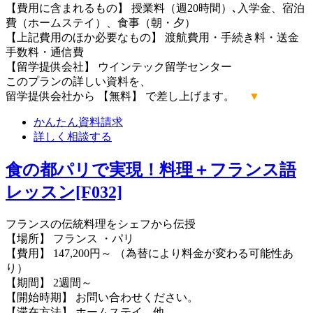
【費用に含まれるもの】 授業料（週20時間）､入学金、宿泊
費（ホームステイ）、食事（朝・夕）
【上記費用のほか必要なもの】 渡航費用・手続き料・送金
手数料・通信費
【留学提供会社】 ウインテック留学センター
このプランの詳しい資料を、
留学提供会社から 【無料】 で差し上げます。
▼
かんたん
資料請求
詳しく
相談する
食の都パリで実現！料理＋フランス語
レッスン[F032]
フランスの伝統料理をシェフから伝授
【場所】 フランス ・パリ
【費用】 147,200円～ （為替により料金が変わる可能性あ
り）
【期間】 2週間～
【開始時期】 お問い合わせください。
【滞在方法】 ホームステイ、他