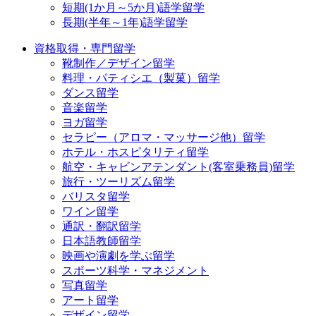
短期(1か月～5か月)語学留学
長期(半年～1年)語学留学
資格取得・専門留学
靴制作／デザイン留学
料理・パティシエ（製菓）留学
ダンス留学
音楽留学
ヨガ留学
セラピー（アロマ・マッサージ他）留学
ホテル・ホスピタリティ留学
航空・キャビンアテンダント(客室乗務員)留学
旅行・ツーリズム留学
バリスタ留学
ワイン留学
通訳・翻訳留学
日本語教師留学
映画や演劇を学ぶ留学
スポーツ科学・マネジメント
写真留学
アート留学
デザイン留学