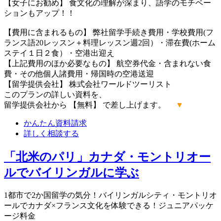
【女子にお勧め】 食文化の理解が深まり、語学のモチベー
ションもアップ！！
【費用に含まれるもの】 弊社留学手続き費用・学校費用(フ
ランス語20レッスン＋料理レッスン週2回）・滞在費(ホーム
ステイ１日２食）・空港出迎え
【上記費用のほか必要なもの】 航空券代金・含まれない食
費・その他個人諸費用・帰国時の空港送迎
【留学提供会社】 株式会社ワールドツーリスト
このプランの詳しい資料を、
留学提供会社から 【無料】 で差し上げます。
▼
かんたん
資料請求
詳しく
相談する
「北米のパリ」カナダ・モントリオー
ルでバイリンガルに学ぶ
1都市で2か国留学の気分！バイリンガルシティ・モントリオ
ールでカナダ×フランス文化を体験できる！ジュニアパッケ
ージ料金