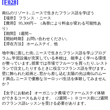
[F028]
南仏のリゾート､ニースで生きたフランス語を学ぼう
【場所】 フランス ・ニース
【費用】 95,300円～ （為替により料金が変わる可能性あ
り）
【期間】 1週間～
【開始時期】 お問い合わせください。
【滞在方法】 ホームステイ、他
地中海に面した街､ニースで生きたフランス語を学ぶプログ
ラム｡学習設備が充実している本校は、能率よく学べる環境
が整っています｡授業では市場でフルーツを買ったり､レスト
ランで注文したりするときに役立つフランス語を学びます｡
壁に飾られた絵画と､窓から差し込む太陽の光は南仏のムー
ド満点｡ニースで優雅なヨーロッパ生活を体験してみません
か？
【女子にお勧め】 オーガニック農場でファームステイ体験
ができるコースもあります。（2週間～）※コース前に2週間
のフランス語レッスンを受ける必要があります。