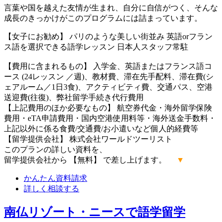
言葉や国を越えた友情が生まれ、自分に自信がつく、そんな
成長のきっかけがこのプログラムには詰まっています。
【女子にお勧め】 パリのような美しい街並み 英語orフラン
ス語を選択できる語学レッスン 日本人スタッフ常駐
【費用に含まれるもの】 入学金、英語またはフランス語コ
ース (24レッスン ／週)、教材費、滞在先手配料、滞在費(シ
ェアルーム／1日3食)、アクティビティ費、交通パス、空港
送迎費(往復)、弊社留学手続き代行費用
【上記費用のほか必要なもの】 航空券代金・海外留学保険
費用・eTA申請費用・国内空港使用料等・海外送金手数料・
上記以外に係る食費/交通費/お小遣いなど個人的経費等
【留学提供会社】 株式会社ワールドツーリスト
このプランの詳しい資料を、
留学提供会社から 【無料】 で差し上げます。
▼
かんたん
資料請求
詳しく
相談する
南仏リゾート・ニースで語学留学