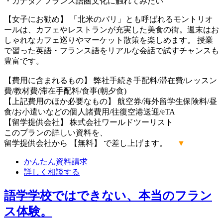
・カナダ／フランス語圏文化に触れてみたい
【女子にお勧め】 「北米のパリ」とも呼ばれるモントリオ
ールは、カフェやレストランが充実した美食の街。週末はお
しゃれなカフェ巡りやマーケット散策を楽しめます。 授業
で習った英語・フランス語をリアルな会話で試すチャンスも
豊富です。
【費用に含まれるもの】 弊社手続き手配料/滞在費/レッスン
費/教材費/滞在手配料/食事(朝夕食)
【上記費用のほか必要なもの】 航空券/海外留学生保険料/昼
食/お小遣いなどの個人諸費用/往復空港送迎/eTA
【留学提供会社】 株式会社ワールドツーリスト
このプランの詳しい資料を、
留学提供会社から 【無料】 で差し上げます。
▼
かんたん
資料請求
詳しく
相談する
語学学校ではできない、本当のフラン
ス体験。