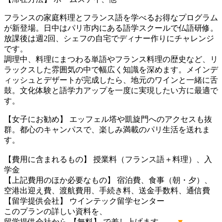
フランスの家庭料理とフランス語を学べるお得なプログラム
が新登場。日中はパリ市内にある語学スクールで仏語研修。
放課後は週2回、シェフの自宅でディナー作りにチャレンジ
です。
調理中、料理にまつわる単語やフランス料理の歴史など、リ
ラックスした雰囲気の中で幅広く知識を深めます。メインデ
ィッシュとデザートが完成したら、地元のワインと一緒に舌
鼓。文化体験と語学力アップを一度に実現したい方に最適で
す。
【女子にお勧め】 エッフェル塔や凱旋門へのアクセスも抜
群。都心のキャンパスで、楽しみ満載のパリ生活を送れま
す。
【費用に含まれるもの】 授業料（フランス語＋料理）、入
学金
【上記費用のほか必要なもの】 宿泊費、食事（朝・夕）、
空港出迎え費、渡航費用、手続き料、送金手数料、通信費
【留学提供会社】 ウインテック留学センター
このプランの詳しい資料を、
留学提供会社から 【無料】 で差し上げます。
▼