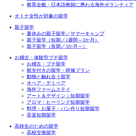
教育全般・日本語教師に携わる海外ボランティア
オトナ女性が対象の留学
親子留学
夏休みの親子留学／サマーキャンプ
親子留学（短期／1週間～3か月）
親子留学（長期／3か月～）
お稽古・体験型プチ留学
お稽古・プチ留学
観光付きの留学・研修プラン
動物と触れ合う留学
オペア・デミペア
海外ファームステイ
アート＆デザイン｜短期留学
アロマ・ヒーリング短期留学
料理・お菓子・パン作り短期留学
音楽短期留学
高校生のための留学
高校交換留学