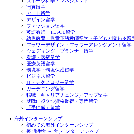
スポーツ科学・マネジメント
写真留学
アート留学
デザイン留学
ファッション留学
英語教師・TESOL留学
幼児教育・児童英語教師留学・子どもと関わる留
フラワーデザイン・フラワーアレンジメント留学
ウェディング・プランナー留学
看護・医療留学
医療英語留学
環境学・環境保護留学
ビジネス留学
IT・テクノロジー留学
ガーデニング留学
転職・キャリアチェンジ／アップ留学
就職に役立つ資格取得・専門留学
「手に職」留学
海外インターンシップ
初めての海外インターンシップ
長期(半年～1年)インターンシップ