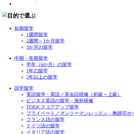
短期留学
1週間留学
2週間～1か月留学
3か月の留学
中期・長期留学
半年（6か月）の留学
1年の留学
2年以上の留学
語学留学
英語留学・英語／英会話研修（初級～上級）
ビジネス英語の留学・海外研修
TOEICスコアアップ留学
プライベート／マンツーマンレッスン・教師宅ホ
フランス語の留学
ドイツ語の留学
イタリア語の留学