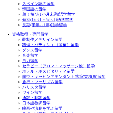
スペイン語の留学
韓国語の留学
超！短期(1か月未満)語学留学
短期(1か月～5か月)語学留学
長期(半年～1年)語学留学
資格取得・専門留学
靴制作／デザイン留学
料理・パティシエ（製菓）留学
ダンス留学
音楽留学
ヨガ留学
セラピー（アロマ・マッサージ他）留学
ホテル・ホスピタリティ留学
航空・キャビンアテンダント(客室乗務員)留学
旅行・ツーリズム留学
バリスタ留学
ワイン留学
通訳・翻訳留学
日本語教師留学
映画や演劇を学ぶ留学