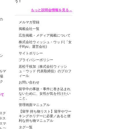
もっと説明会情報を見る→
の
メルマガ登録
掲載会社一覧
広告掲載・メディア掲載について
株式会社ウィッシュ・ウッド(「女
子Ryu」運営会社)
サイトポリシー
ン
プライバシーポリシー
若松千枝加（株式会社ウィッシ
ルマ
ュ・ウッド 代表取締役）のプロフ
ィール
場
ク
お問い合わせ
留学中の事故・事件に巻き込まれ
ないために、女性が気を付けたい
いて
こと。
管理画面マニュアル
【留学 持ち物リスト】留学やワー
ステ
キングホリデーに必要／あると便
※ス
利な持ち物マニュアル
スマ
タグ一覧
をご