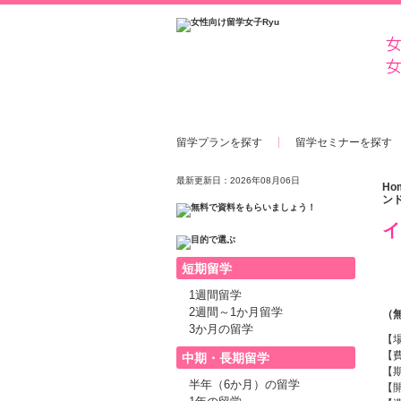
留学プランを探す
留学セミナーを探す
最新更新日：2026年08月06日
Ho
ン
イ
短期留学
1週間留学
2週間～1か月留学
（
3か月の留学
【
【費
中期・長期留学
【
半年（6か月）の留学
【