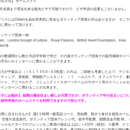
滞在方法】 ホームステイ
か月未満まで滞在出来る観光ビザで可能ですので、ビザ申請の必要もございません。
ギリスにはOxfamを始め世界的に有名なボランティア団体が沢山ありますが、そこで
務に携わって頂けます。
ランティア団体一例
am、London brough of culture、Royal Palaces、British Heart Foundation、Kew
rden等
初の数週間から数か月語学学校で学び、その後ボランティア団体での販売補助やイベ
の手伝いのインターンに携わることができます。
語力が中級以上（ＩＥＬＴＳ5.0～5.5程度）の方は、ご経験も考慮した上で、デジタ
ケティング、美術館、博物館アシスタント、ＩＴ、ヘルスケア、オフィスワーク、劇
ポート、アニマルケア、コミュニティースポーツチームのサポート等のスペシャルセ
ーインターンに携わることが出来ます。
女子にお勧め】 短期の場合住まい探しが大変ですが、ボランティア中の住まいにつ
、語学学校のホームステイを利用できますので安心です。
費用に含まれるもの】 週1５時間一般英語コース、登録費、朝夕２食付き個室ホーム
、 空港片道送迎代、ボランティア団体アレンジ代、留学手配費、国際送金手数 料。 
シャルセクターでのアレンジをご希望の場合は上記に＋4万円（税別） ※夏季、クリ
シーズン、年末のホームステイ割り増し料金、夜10時から朝5時までに到着の飛行機