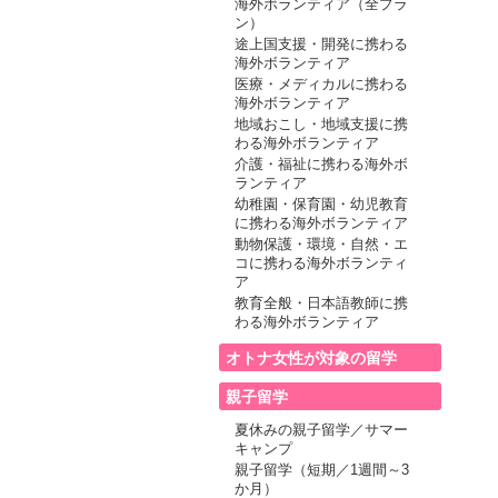
海外ボランティア（全プラ
ン）
途上国支援・開発に携わる
海外ボランティア
医療・メディカルに携わる
海外ボランティア
地域おこし・地域支援に携
わる海外ボランティア
介護・福祉に携わる海外ボ
ランティア
幼稚園・保育園・幼児教育
に携わる海外ボランティア
動物保護・環境・自然・エ
コに携わる海外ボランティ
ア
教育全般・日本語教師に携
わる海外ボランティア
オトナ女性が対象の留学
親子留学
夏休みの親子留学／サマー
キャンプ
親子留学（短期／1週間～3
か月）