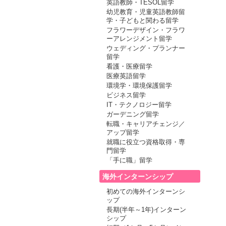
英語教師・TESOL留学
幼児教育・児童英語教師留
学・子どもと関わる留学
フラワーデザイン・フラワ
ーアレンジメント留学
ウェディング・プランナー
留学
看護・医療留学
医療英語留学
環境学・環境保護留学
ビジネス留学
IT・テクノロジー留学
ガーデニング留学
転職・キャリアチェンジ／
アップ留学
就職に役立つ資格取得・専
門留学
「手に職」留学
海外インターンシップ
初めての海外インターンシ
ップ
長期(半年～1年)インターン
シップ