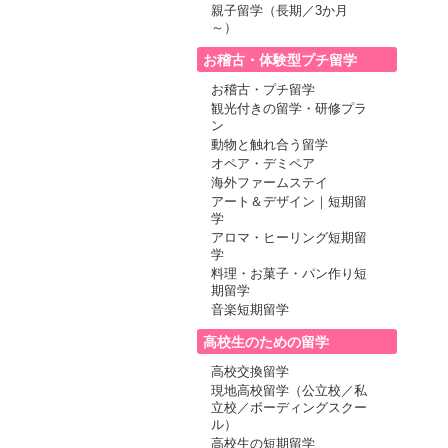
親子留学（長期／3か月
～）
お稽古・体験型プチ留学
お稽古・プチ留学
観光付きの留学・研修プラ
ン
動物と触れ合う留学
オペア・デミペア
海外ファームステイ
アート＆デザイン｜短期留
学
アロマ・ヒーリング短期留
学
料理・お菓子・パン作り短
期留学
音楽短期留学
高校生のための留学
高校交換留学
現地高校留学（公立校／私
立校／ボーディングスクー
ル）
高校生の短期留学