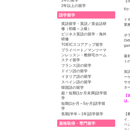
1年の留学
【
2年以上の留学
6
語学留学
イ
英語留学・英語／英会話研
業
修（初級～上級）
ビジネス英語の留学・海外
ボ
研修
Oxf
TOEICスコアアップ留学
ga
プライベート／マンツーマ
ンレッスン・教師宅ホーム
最
ステイ留学
ト
フランス語の留学
ドイツ語の留学
英
イタリア語の留学
ー
スペイン語の留学
サ
タ
韓国語の留学
超！短期(1か月未満)語学留
【
学
は
短期(1か月～5か月)語学留
学
長期(半年～1年)語学留学
【
イ
資格取得・専門留学
ペ
ス