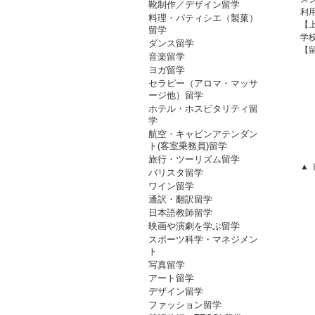
靴制作／デザイン留学
利
料理・パティシエ（製菓）
【
留学
学
ダンス留学
【留
音楽留学
ヨガ留学
セラピー（アロマ・マッサ
ージ他）留学
ホテル・ホスピタリティ留
学
航空・キャビンアテンダン
ト(客室乗務員)留学
旅行・ツーリズム留学
▲
バリスタ留学
ワイン留学
通訳・翻訳留学
日本語教師留学
映画や演劇を学ぶ留学
スポーツ科学・マネジメン
ト
写真留学
アート留学
デザイン留学
ファッション留学