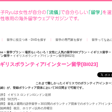
留学に役立つ本・DVDを探す
留学の専門家を探す
留学ってなあ
me
>
留学プラン
>
場所もいろいろ！女性に人気の留学300プラン
>
イギリス留学
>
ドン留学
>
イギリスボランティア/インターン留学[BI023]
ギリスボランティア/インターン留学[BI023]
これまで難しかったイギリスでのボランティア/インター
無給）が、登録ボランティア団体において30日間まで可能です。
場所】 イギリス ロンドン/ロンドン近郊
用】 50万円～
期間】 最低２週間の語学留学＋30日間のボランティア団体でのボランティア/インタ
開始時期】 祝日、ホリディ以外の月曜日