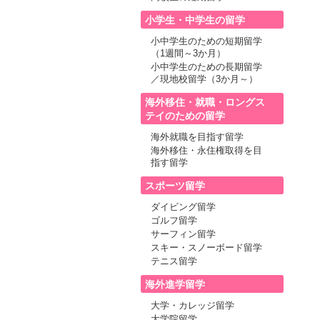
小学生・中学生の留学
小中学生のための短期留学
（1週間～3か月）
小中学生のための長期留学
／現地校留学（3か月～）
海外移住・就職・ロングス
テイのための留学
海外就職を目指す留学
海外移住・永住権取得を目
指す留学
スポーツ留学
ダイビング留学
ゴルフ留学
サーフィン留学
スキー・スノーボード留学
テニス留学
海外進学留学
大学・カレッジ留学
大学院留学