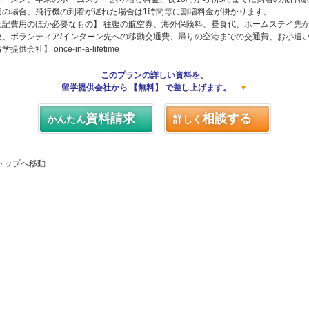
用の場合、飛行機の到着が遅れた場合は1時間毎に割増料金が掛かります。
上記費用のほか必要なもの】 往復の航空券、海外保険料、昼食代、ホームステイ先
校、ボランティア/インターン先への移動交通費、帰りの空港までの交通費、お小遣
学提供会社】 once-in-a-lifetime
このプランの詳しい資料を、
留学提供会社から 【無料】 で差し上げます。
▼
資料請求
相談する
かんたん
詳しく
 トップへ移動