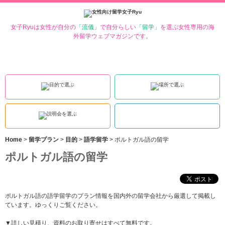
女子Ryuは女性が自分の
「流儀」
で自分らしい
「留学」
を選ぶ女性専用の海
外留学ウェブマガジンです。
Home
>
留学プラン
>
目的
>
語学留学
>
ポルトガル語の留学
ポルトガル語の留学
ポルトガル語の語学留学のプラン情報を国内外の留学会社から厳選して掲載し
ています。ゆっくりご覧ください。
▼詳しい見積り、資料のお取り寄せはすべて無料です。