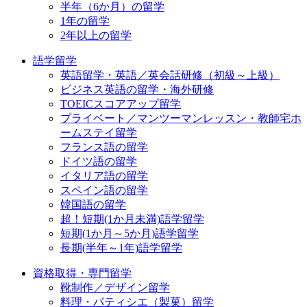
半年（6か月）の留学
1年の留学
2年以上の留学
語学留学
英語留学・英語／英会話研修（初級～上級）
ビジネス英語の留学・海外研修
TOEICスコアアップ留学
プライベート／マンツーマンレッスン・教師宅ホ
ームステイ留学
フランス語の留学
ドイツ語の留学
イタリア語の留学
スペイン語の留学
韓国語の留学
超！短期(1か月未満)語学留学
短期(1か月～5か月)語学留学
長期(半年～1年)語学留学
資格取得・専門留学
靴制作／デザイン留学
料理・パティシエ（製菓）留学