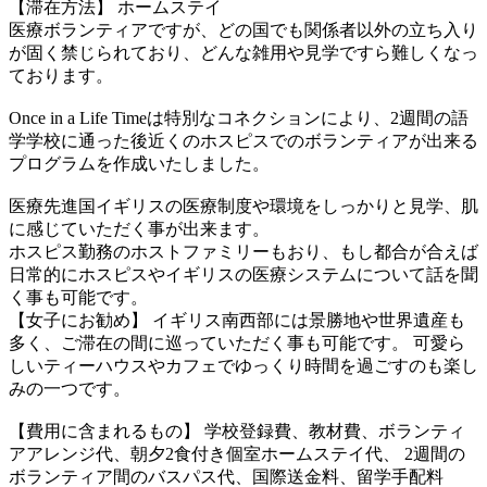
【滞在方法】 ホームステイ
医療ボランティアですが、どの国でも関係者以外の立ち入り
が固く禁じられており、どんな雑用や見学ですら難しくなっ
ております。
Once in a Life Timeは特別なコネクションにより、2週間の語
学学校に通った後近くのホスピスでのボランティアが出来る
プログラムを作成いたしました。
医療先進国イギリスの医療制度や環境をしっかりと見学、肌
に感じていただく事が出来ます。
ホスピス勤務のホストファミリーもおり、もし都合が合えば
日常的にホスピスやイギリスの医療システムについて話を聞
く事も可能です。
【女子にお勧め】 イギリス南西部には景勝地や世界遺産も
多く、ご滞在の間に巡っていただく事も可能です。 可愛ら
しいティーハウスやカフェでゆっくり時間を過ごすのも楽し
みの一つです。
【費用に含まれるもの】 学校登録費、教材費、ボランティ
アアレンジ代、朝夕2食付き個室ホームステイ代、 2週間の
ボランティア間のバスパス代、国際送金料、留学手配料