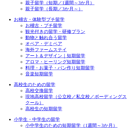
親子留学（短期／1週間～3か月）
親子留学（長期／3か月～）
お稽古・体験型プチ留学
お稽古・プチ留学
観光付きの留学・研修プラン
動物と触れ合う留学
オペア・デミペア
海外ファームステイ
アート＆デザイン｜短期留学
アロマ・ヒーリング短期留学
料理・お菓子・パン作り短期留学
音楽短期留学
高校生のための留学
高校交換留学
現地高校留学（公立校／私立校／ボーディングス
クール）
高校生の短期留学
小学生・中学生の留学
小中学生のための短期留学（1週間～3か月）