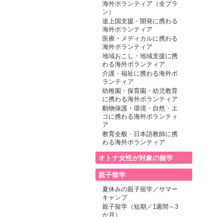
海外ボランティア（全プラ
ン）
途上国支援・開発に携わる
海外ボランティア
医療・メディカルに携わる
海外ボランティア
地域おこし・地域支援に携
わる海外ボランティア
介護・福祉に携わる海外ボ
ランティア
幼稚園・保育園・幼児教育
に携わる海外ボランティア
動物保護・環境・自然・エ
コに携わる海外ボランティ
ア
教育全般・日本語教師に携
わる海外ボランティア
オトナ女性が対象の留学
親子留学
夏休みの親子留学／サマー
キャンプ
親子留学（短期／1週間～3
か月）