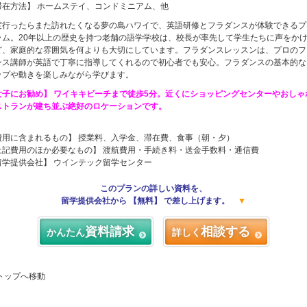
滞在方法】 ホームステイ、コンドミニアム、他
度行ったらまた訪れたくなる夢の島ハワイで、英語研修とフラダンスが体験できるプ
ラム。20年以上の歴史を持つ老舗の語学学校は、校長が率先して学生たちに声をか
ど、家庭的な雰囲気を何よりも大切にしています。フラダンスレッスンは、プロのフ
ンス講師が英語で丁寧に指導してくれるので初心者でも安心。フラダンスの基本的な
ップや動きを楽しみながら学びます。
女子にお勧め】 ワイキキビーチまで徒歩5分。近くにショッピングセンターやおしゃ
ストランが建ち並ぶ絶好のロケーションです。
費用に含まれるもの】 授業料、入学金、滞在費、食事（朝・夕）
上記費用のほか必要なもの】 渡航費用・手続き料・送金手数料・通信費
留学提供会社】 ウインテック留学センター
このプランの詳しい資料を、
留学提供会社から 【無料】 で差し上げます。
▼
資料請求
相談する
かんたん
詳しく
 トップへ移動