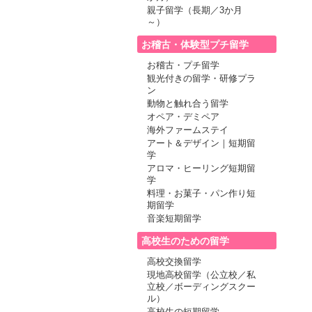
親子留学（長期／3か月
～）
お稽古・体験型プチ留学
お稽古・プチ留学
観光付きの留学・研修プラ
ン
動物と触れ合う留学
オペア・デミペア
海外ファームステイ
アート＆デザイン｜短期留
学
アロマ・ヒーリング短期留
学
料理・お菓子・パン作り短
期留学
音楽短期留学
高校生のための留学
高校交換留学
現地高校留学（公立校／私
立校／ボーディングスクー
ル）