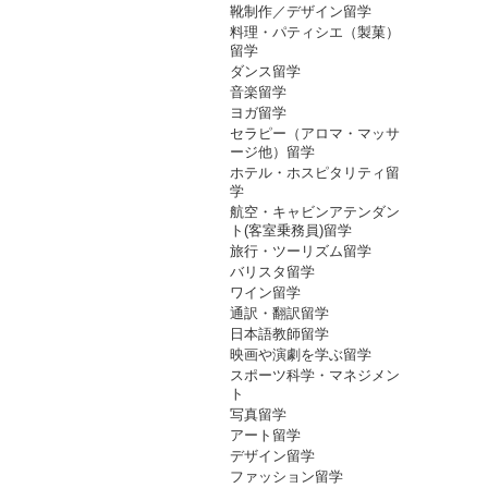
靴制作／デザイン留学
料理・パティシエ（製菓）
留学
ダンス留学
音楽留学
ヨガ留学
セラピー（アロマ・マッサ
ージ他）留学
ホテル・ホスピタリティ留
学
航空・キャビンアテンダン
ト(客室乗務員)留学
旅行・ツーリズム留学
バリスタ留学
ワイン留学
通訳・翻訳留学
日本語教師留学
映画や演劇を学ぶ留学
スポーツ科学・マネジメン
ト
写真留学
アート留学
デザイン留学
ファッション留学