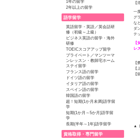
1年の留学
【
2年以上の留学
一
語学留学
グ
な
英語留学・英語／英会話研
ダ
修（初級～上級）
テ
ビジネス英語の留学・海外
【
研修
レ
TOEICスコアアップ留学
プライベート／マンツーマ
ンレッスン・教師宅ホーム
【
ステイ留学
【
フランス語の留学
【
ドイツ語の留学
イタリア語の留学
スペイン語の留学
韓国語の留学
超！短期(1か月未満)語学留
学
短期(1か月～5か月)語学留
学
長期(半年～1年)語学留学
▲
資格取得・専門留学