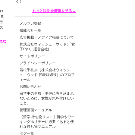
もっと説明会情報を見る→
ロ
ける
ラ
メルマガ登録
ス
掲載会社一覧
広告掲載・メディア掲載について
れな
株式会社ウィッシュ・ウッド(「女
子Ryu」運営会社)
サイトポリシー
プライバシーポリシー
若松千枝加（株式会社ウィッシ
ュ・ウッド 代表取締役）のプロフ
ィール
お問い合わせ
留学中の事故・事件に巻き込まれ
ないために、女性が気を付けたい
こと。
管理画面マニュアル
【留学 持ち物リスト】留学やワー
キングホリデーに必要／あると便
利な持ち物マニュアル
タグ一覧