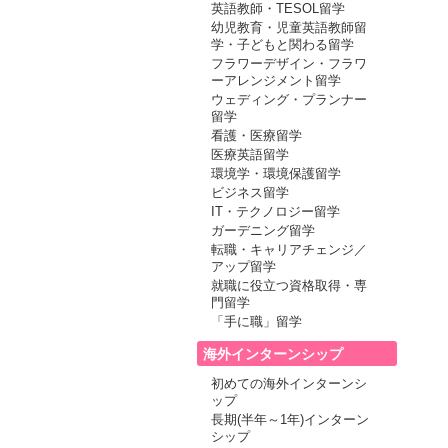
英語教師・TESOL留学
幼児教育・児童英語教師留
学・子どもと関わる留学
フラワーデザイン・フラワ
ーアレンジメント留学
ウェディング・プランナー
留学
看護・医療留学
医療英語留学
環境学・環境保護留学
ビジネス留学
IT・テクノロジー留学
ガーデニング留学
転職・キャリアチェンジ／
アップ留学
就職に役立つ資格取得・専
門留学
「手に職」留学
海外インターンシップ
初めての海外インターンシ
ップ
長期(半年～1年)インターン
シップ