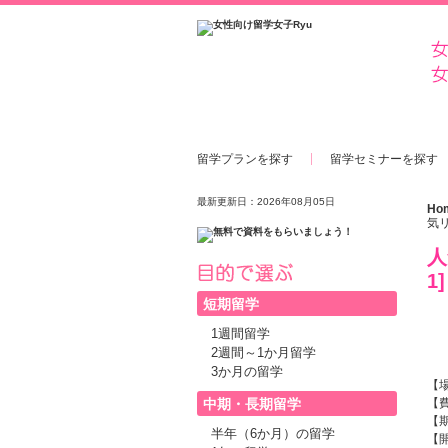
留学プランを探す
留学セミナーを探す
最新更新日：2026年08月05日
Ho
気
人
1]
短期留学
1週間留学
2週間～1か月留学
3か月の留学
【
中期・長期留学
【費
【
半年（6か月）の留学
【