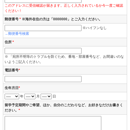
このアドレスに受信確認が届きます。正しく入力されているか今一度ご確認
ください！
郵便番号
*
※海外在住の方は「0000000」とご入力ください。
※ハイフンなし
→郵便番号検索
住所
*
※ 「宛所不明等のトラブルを防ぐため、番地・部屋番号など、お間違いのな
いようご記入ください。
電話番号
*
生年月日
*
年
月
日
留学予定期間やご希望、ほか、自分のこだわりなど、お好きなだけお書きく
ださい。
*