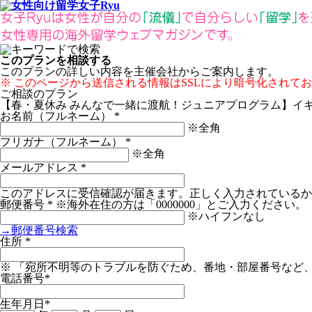
このプランを相談する
このプランの詳しい内容を主催会社からご案内します。
※ このページから送信される情報はSSLにより暗号化されて
ご相談のプラン
【春・夏休み みんなで一緒に渡航！ジュニアプログラム】イ
お名前（フルネーム）
*
※全角
フリガナ（フルネーム）
*
※全角
メールアドレス
*
このアドレスに受信確認が届きます。正しく入力されているか
郵便番号
*
※海外在住の方は「0000000」とご入力ください。
※ハイフンなし
→郵便番号検索
住所
*
※ 「宛所不明等のトラブルを防ぐため、番地・部屋番号など
電話番号
*
生年月日
*