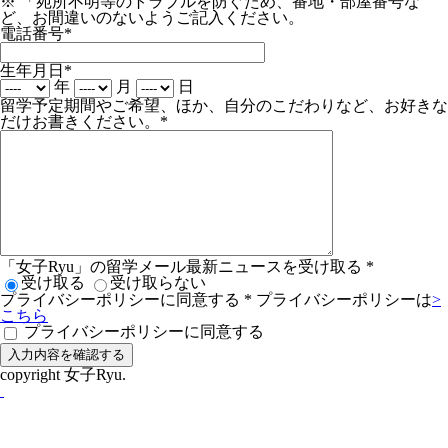
※ 「宛所不明等のトラブルを防ぐため、番地・部屋番号な
ど、お間違いのないようご記入ください。
電話番号
*
生年月日
*
年
月
日
留学予定期間やご希望、ほか、自分のこだわりなど、お好きな
だけお書きください。
*
「女子Ryu」の留学メール最新ニュースを受け取る
*
受け取る
受け取らない
プライバシーポリシーに同意する
*
プライバシーポリシーは
>
こちら
プライバシーポリシーに同意する
copyright 女子Ryu.