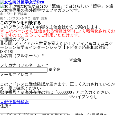
このプランを相談する
このプランの詳しい内容を主催会社からご案内します。
※ このページから送信される情報はSSLにより暗号化されてお
りますので、安心してご利用いただけます。
ご相談のプラン
非公開: メディアから世界を変えたい！メディア＆コミュニケ
ーション留学＆インターンシップ【トビタテ応募相談対応】
[SS118]
お名前（フルネーム）
*
※全角
フリガナ（フルネーム）
*
※全角
メールアドレス
*
このアドレスに受信確認が届きます。正しく入力されているか
今一度ご確認ください！
郵便番号
*
※海外在住の方は「0000000」とご入力ください。
※ハイフンなし
→郵便番号検索
住所
*